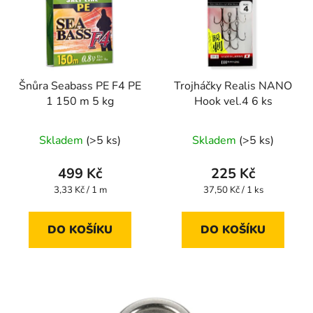
Šnůra Seabass PE F4 PE
Trojháčky Realis NANO
1 150 m 5 kg
Hook vel.4 6 ks
Skladem
(>5 ks)
Skladem
(>5 ks)
499 Kč
225 Kč
Měrná
Měrná
3,33 Kč / 1 m
37,50 Kč / 1 ks
cena:
cena:
DO KOŠÍKU
DO KOŠÍKU