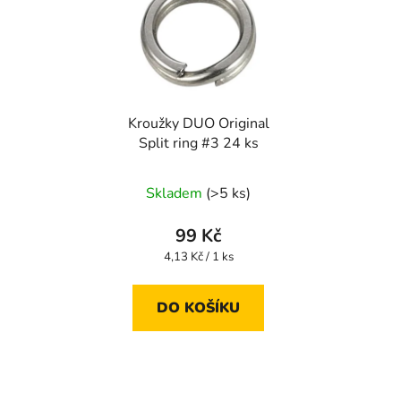
Kroužky DUO Original
Split ring #3 24 ks
Skladem
(>5 ks)
99 Kč
Měrná
4,13 Kč / 1 ks
cena:
DO KOŠÍKU