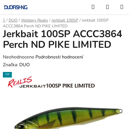
Přejít
Hledat
NÁKUP
na
KOŠÍK
obsah
Domů
/
DUO
/
Woblery Realis
/
Jerkbait 100SP
/
Jerkbait 100SP
ACCC3864 Perch ND PIKE LIMITED
Jerkbait 100SP ACCC3864
Perch ND PIKE LIMITED
Průměrné
Neohodnoceno
Podrobnosti hodnocení
hodnocení
Značka:
DUO
produktu
TIP
je
0,0
z
5
hvězdiček.