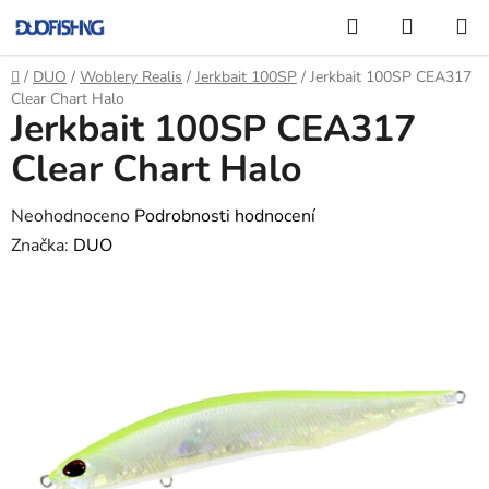
Přejít
Hledat
NÁKUP
na
KOŠÍK
obsah
Domů
/
DUO
/
Woblery Realis
/
Jerkbait 100SP
/
Jerkbait 100SP CEA317
Clear Chart Halo
Jerkbait 100SP CEA317
Clear Chart Halo
Průměrné
Neohodnoceno
Podrobnosti hodnocení
hodnocení
Značka:
DUO
produktu
je
0,0
z
5
hvězdiček.