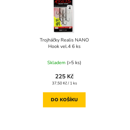
Trojháčky Realis NANO
Hook vel.4 6 ks
Skladem
(>5 ks)
225 Kč
Měrná
37,50 Kč / 1 ks
cena:
DO KOŠÍKU