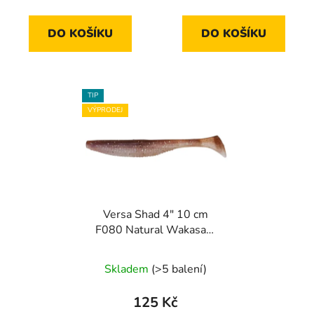
cena:
cena:
DO KOŠÍKU
DO KOŠÍKU
TIP
VÝPRODEJ
Versa Shad 4" 10 cm
F080 Natural Wakasagi
7 ks
Skladem
(>5 balení)
125 Kč