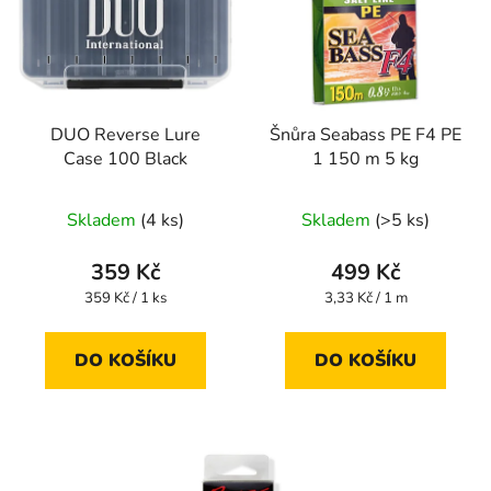
DUO Reverse Lure
Šnůra Seabass PE F4 PE
Case 100 Black
1 150 m 5 kg
Skladem
(4 ks)
Skladem
(>5 ks)
359 Kč
499 Kč
Měrná
Měrná
359 Kč / 1 ks
3,33 Kč / 1 m
cena:
cena:
DO KOŠÍKU
DO KOŠÍKU