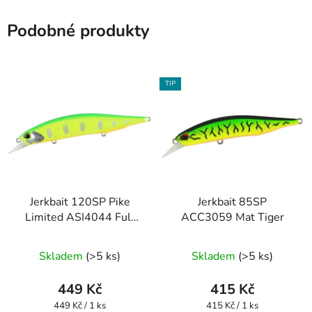
Podobné produkty
TIP
Jerkbait 120SP Pike
Jerkbait 85SP
Limited ASI4044 Full
ACC3059 Mat Tiger
Chart Yamame
Skladem
(>5 ks)
Skladem
(>5 ks)
449 Kč
415 Kč
Měrná
Měrná
449 Kč / 1 ks
415 Kč / 1 ks