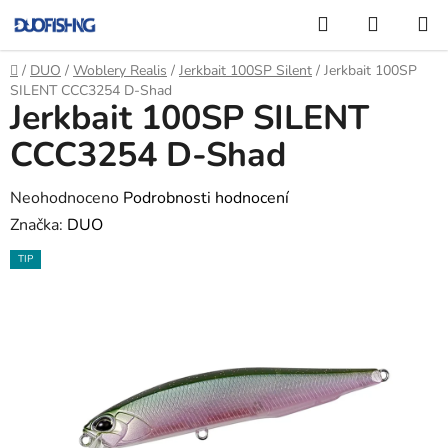
Přejít
Hledat
NÁKUP
na
KOŠÍK
obsah
Domů
/
DUO
/
Woblery Realis
/
Jerkbait 100SP Silent
/
Jerkbait 100SP
SILENT CCC3254 D-Shad
Jerkbait 100SP SILENT
CCC3254 D-Shad
Průměrné
Neohodnoceno
Podrobnosti hodnocení
hodnocení
Značka:
DUO
produktu
TIP
je
0,0
z
5
hvězdiček.