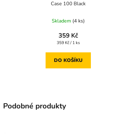
Case 100 Black
Skladem
(4 ks)
359 Kč
Měrná
359 Kč / 1 ks
cena:
DO KOŠÍKU
Podobné produkty