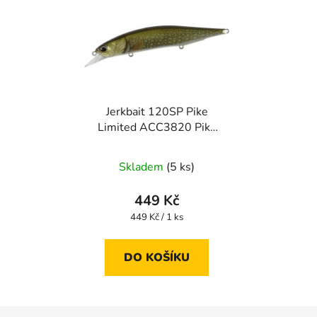
Jerkbait 120SP Pike
Limited ACC3820 Pike
ND
Skladem
(5 ks)
449 Kč
Měrná
449 Kč / 1 ks
cena:
DO KOŠÍKU
Z