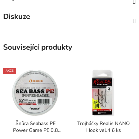
Diskuze
Související produkty
AKCE
Šnůra Seabass PE
Trojháčky Realis NANO
Power Game PE 0.8
Hook vel.4 6 ks
150 m 0,148 mm 7,1