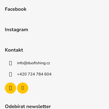
á
Facebook
p
a
t
Instagram
í
Kontakt
info
@
duofishing.cz
+420 724 784 604
Odebírat newsletter