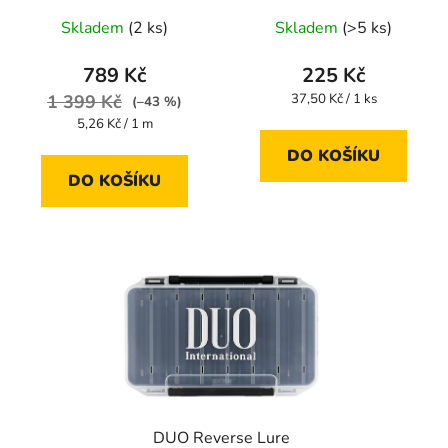
kg
Skladem
(2 ks)
Skladem
(>5 ks)
789 Kč
225 Kč
Měrná
1 399 Kč
37,50 Kč / 1 ks
(–43 %)
cena:
Měrná
5,26 Kč / 1 m
cena:
DO KOŠÍKU
DO KOŠÍKU
DUO Reverse Lure