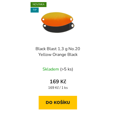
NOVINKA
TIP
Black Blast 1,3 g No.20
Yellow Orange Black
Skladem
(>5 ks)
169 Kč
Měrná
169 Kč / 1 ks
cena:
DO KOŠÍKU