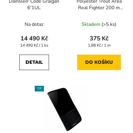
DainsleiF Code Graigan
Polyester Trout Area
6'1UL
Real Fighter 200 m
#0.4 0,104 mm
Na dotaz
Skladem
(>5 ks)
14 490 Kč
375 Kč
Měrná
Měrná
14 490 Kč / 1 ks
1,88 Kč / 1 m
cena:
cena:
DETAIL
DO KOŠÍKU
TIP