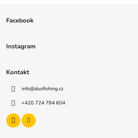
Z
á
Facebook
p
a
t
Instagram
í
Kontakt
info
@
duofishing.cz
+420 724 784 604