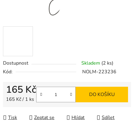
Dostupnost
Skladem
(2 ks)
Kód:
NOLM-223236
165 Kč
DO KOŠÍKU
Měrná cena:
165 Kč / 1 ks
Tisk
Zeptat se
Hlídat
Sdílet