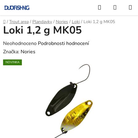
Přejít
Hledat
NÁKUP
na
KOŠÍK
obsah
Domů
/
Trout area
/
Plandavky
/
Nories
/
Loki
/
Loki 1,2 g MK05
Loki 1,2 g MK05
Průměrné
Neohodnoceno
Podrobnosti hodnocení
hodnocení
Značka:
Nories
produktu
NOVINKA
je
0,0
z
5
hvězdiček.