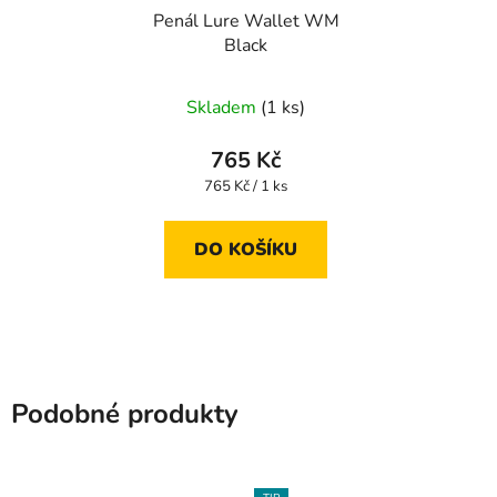
Penál Lure Wallet WM
Black
Skladem
(1 ks)
765 Kč
Měrná
765 Kč / 1 ks
cena:
DO KOŠÍKU
Podobné produkty