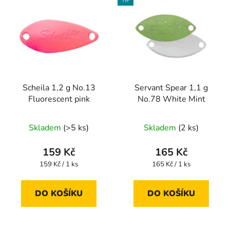
TIP
Scheila 1,2 g No.13
Servant Spear 1,1 g
Fluorescent pink
No.78 White Mint
Skladem
(>5 ks)
Skladem
(2 ks)
159 Kč
165 Kč
Měrná
Měrná
159 Kč / 1 ks
165 Kč / 1 ks
cena:
cena:
DO KOŠÍKU
DO KOŠÍKU