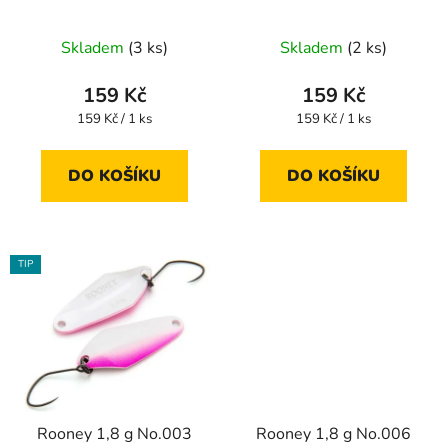
d
u
Skladem
(3 ks)
Skladem
(2 ks)
k
t
159 Kč
159 Kč
ů
Měrná
Měrná
159 Kč / 1 ks
159 Kč / 1 ks
cena:
cena:
DO KOŠÍKU
DO KOŠÍKU
TIP
Rooney 1,8 g No.003
Rooney 1,8 g No.006