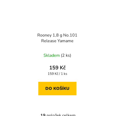
Rooney 1,8 g No.101
Release Yamame
Skladem
(2 ks)
159 Kč
Měrná
159 Kč / 1 ks
cena:
DO KOŠÍKU
19
položek celkem