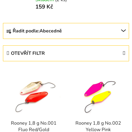
159 Kč
Ř
Řadit podle:
Abecedně
a
z
e
OTEVŘÍT FILTR
n
í
V
p
ý
r
p
o
i
d
s
u
p
k
r
t
Rooney 1,8 g No.001
Rooney 1,8 g No.002
o
ů
Fluo Red/Gold
Yellow Pink