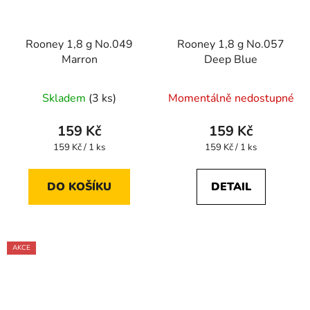
Rooney 1,8 g No.049
Rooney 1,8 g No.057
Marron
Deep Blue
Skladem
(3 ks)
Momentálně nedostupné
159 Kč
159 Kč
Měrná
Měrná
159 Kč / 1 ks
159 Kč / 1 ks
cena:
cena:
DO KOŠÍKU
DETAIL
AKCE