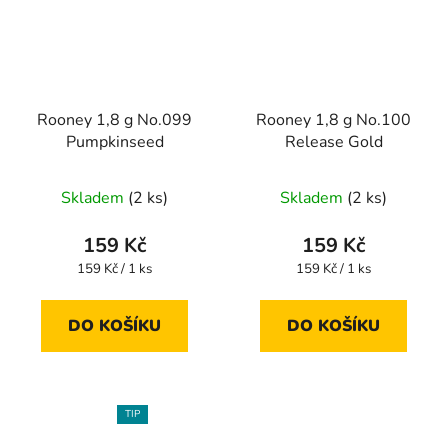
Rooney 1,8 g No.099
Rooney 1,8 g No.100
Pumpkinseed
Release Gold
Skladem
(2 ks)
Skladem
(2 ks)
159 Kč
159 Kč
Měrná
Měrná
159 Kč / 1 ks
159 Kč / 1 ks
cena:
cena:
DO KOŠÍKU
DO KOŠÍKU
TIP