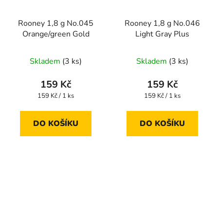
Rooney 1,8 g No.045
Rooney 1,8 g No.046
Orange/green Gold
Light Gray Plus
Skladem
(3 ks)
Skladem
(3 ks)
159 Kč
159 Kč
Měrná
Měrná
159 Kč / 1 ks
159 Kč / 1 ks
cena:
cena:
DO KOŠÍKU
DO KOŠÍKU