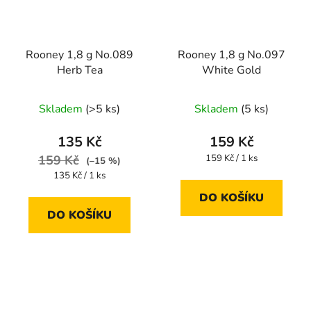
Rooney 1,8 g No.089
Rooney 1,8 g No.097
Herb Tea
White Gold
Skladem
(>5 ks)
Skladem
(5 ks)
135 Kč
159 Kč
Měrná
159 Kč
159 Kč / 1 ks
(–15 %)
cena:
Měrná
135 Kč / 1 ks
cena:
DO KOŠÍKU
DO KOŠÍKU