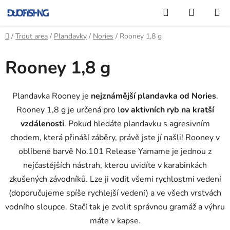
Přejít
Hledat
NÁKUP
na
KOŠÍK
obsah
Domů
/
Trout area
/
Plandavky
/
Nories
/
Rooney 1,8 g
Rooney 1,8 g
Plandavka Rooney je
nejznámější plandavka od Nories
.
Rooney 1,8 g je určená pro l
ov aktivních ryb na kratší
vzdálenosti
. Pokud hledáte plandavku s agresivním
chodem, která přináší záběry, právě jste jí našli! Rooney v
oblíbené barvě No.101 Release Yamame je jednou z
nejčastějších nástrah, kterou uvidíte v karabinkách
zkušených závodníků. Lze ji vodit všemi rychlostmi vedení
(doporučujeme spíše rychlejší vedení) a ve všech vrstvách
vodního sloupce. Stačí tak je zvolit správnou gramáž a výhru
máte v kapse.