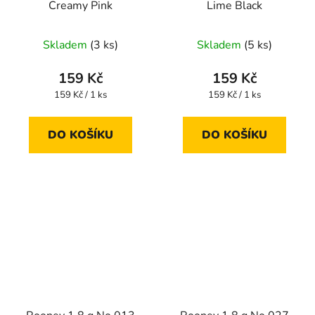
Creamy Pink
Lime Black
Skladem
(3 ks)
Skladem
(5 ks)
159 Kč
159 Kč
Měrná
Měrná
159 Kč / 1 ks
159 Kč / 1 ks
cena:
cena:
DO KOŠÍKU
DO KOŠÍKU