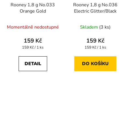
Rooney 1,8 g No.033
Rooney 1,8 g No.036
Orange Gold
Electric Glitter/Black
Momentálně nedostupné
Skladem
(3 ks)
159 Kč
159 Kč
Měrná
Měrná
159 Kč / 1 ks
159 Kč / 1 ks
cena:
cena:
DETAIL
DO KOŠÍKU