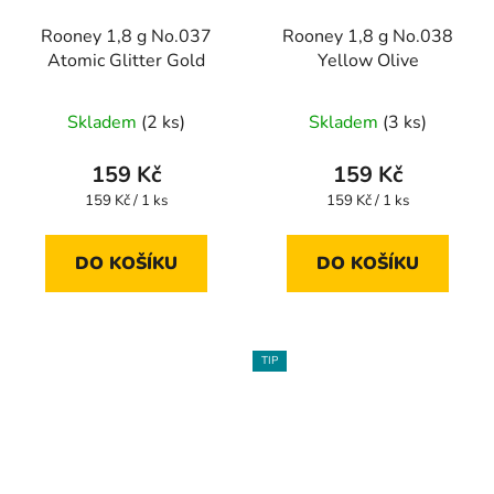
Rooney 1,8 g No.037
Rooney 1,8 g No.038
Atomic Glitter Gold
Yellow Olive
Skladem
(2 ks)
Skladem
(3 ks)
159 Kč
159 Kč
Měrná
Měrná
159 Kč / 1 ks
159 Kč / 1 ks
cena:
cena:
DO KOŠÍKU
DO KOŠÍKU
TIP