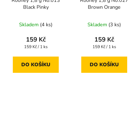
Rooney 1,8 g No.013
Rooney 1,8 g No.027
Black Pinky
Brown Orange
Skladem
(4 ks)
Skladem
(3 ks)
159 Kč
159 Kč
Měrná
Měrná
159 Kč / 1 ks
159 Kč / 1 ks
cena:
cena:
DO KOŠÍKU
DO KOŠÍKU