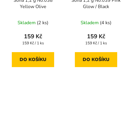
Sofia 1,2 g No.038
Sofia 1,2 g No.039 Pink
Yellow Olive
Glow / Black
Skladem
(2 ks)
Skladem
(4 ks)
159 Kč
159 Kč
Měrná
Měrná
159 Kč / 1 ks
159 Kč / 1 ks
cena:
cena:
DO KOŠÍKU
DO KOŠÍKU