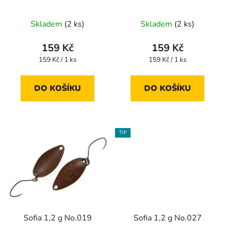
d
u
Skladem
(2 ks)
Skladem
(2 ks)
k
t
159 Kč
159 Kč
ů
Měrná
Měrná
159 Kč / 1 ks
159 Kč / 1 ks
cena:
cena:
DO KOŠÍKU
DO KOŠÍKU
TIP
Sofia 1,2 g No.019
Sofia 1,2 g No.027