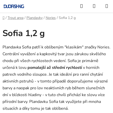
Přejít
Hledat
NÁKUP
na
KOŠÍK
obsah
Domů
/
Trout area
/
Plandavky
/
Nories
/
Sofia 1,2 g
Sofia 1,2 g
Plandavka Sofia patří k oblíbeným "klasikám" značky Nories.
Centrální vyvážení a kapkovitý tvar jsou zárukou skvělého
chodu při všech rychlostech vedení. Sofia je primárně
určená k lovu
pomalejší až střední rychlostí
v horních
patrech vodního sloupce. Je tak ideální pro ranní chytání
aktivních pstruhů - v tomto případě doporučujeme výrazné
barvy a naopak pro lov neaktivních ryb během slunečních
dní v blízkosti hladiny - v tuto chvíli přichází ke slovu více
přírodní barvy. Plandavku Sofia tak využijete při mnoha
situacích a díky tomu je tak oblíbená.