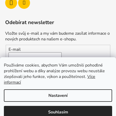
Odebírat newsletter
Vložte svůj e-mail a my vám budeme zasílat informace o
nových produktech na našem e-shopu.
E-mail
Vložením e-mailu souhlasíte s
podmínkami ochrany
Používáme cookies, abychom Vám umožnili pohodlné
osobních údajů
prohlížení webu a díky analýze provozu webu neustále
zlepšovali jeho funkce, výkon a použitelnost.
Více
PŘIHLÁSIT SE
informací
Nastavení
Vytvořil Shoptet
Souhlasím
Copyright 2026
Duofishing
. Všechna práva vyhrazena.