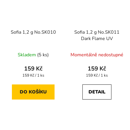
Sofia 1,2 g No.SK010
Sofia 1,2 g No.SK011
Dark Flame UV
Skladem
(5 ks)
Momentálně nedostupné
159 Kč
159 Kč
Měrná
Měrná
159 Kč / 1 ks
159 Kč / 1 ks
cena:
cena:
DO KOŠÍKU
DETAIL