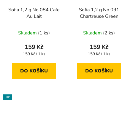
Sofia 1,2 g No.084 Cafe
Sofia 1,2 g No.091
Au Lait
Chartreuse Green
Skladem
(1 ks)
Skladem
(2 ks)
159 Kč
159 Kč
Měrná
Měrná
159 Kč / 1 ks
159 Kč / 1 ks
cena:
cena:
DO KOŠÍKU
DO KOŠÍKU
TIP