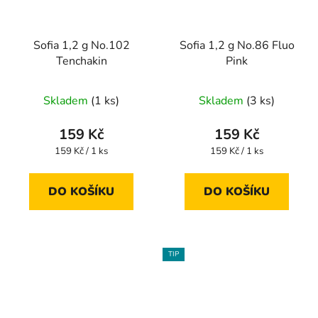
Sofia 1,2 g No.102
Sofia 1,2 g No.86 Fluo
Tenchakin
Pink
Skladem
(1 ks)
Skladem
(3 ks)
159 Kč
159 Kč
Měrná
Měrná
159 Kč / 1 ks
159 Kč / 1 ks
cena:
cena:
DO KOŠÍKU
DO KOŠÍKU
TIP