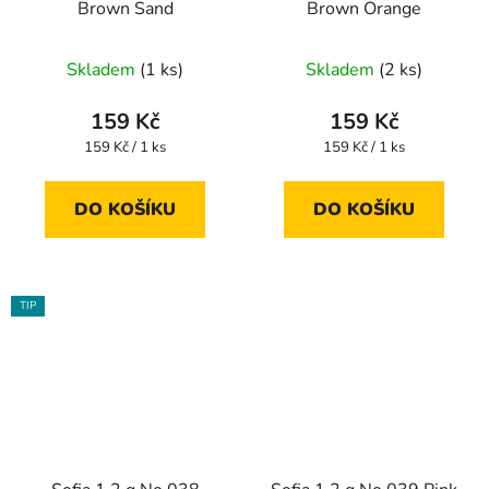
Brown Sand
Brown Orange
Skladem
(1 ks)
Skladem
(2 ks)
159 Kč
159 Kč
Měrná
Měrná
159 Kč / 1 ks
159 Kč / 1 ks
cena:
cena:
DO KOŠÍKU
DO KOŠÍKU
TIP