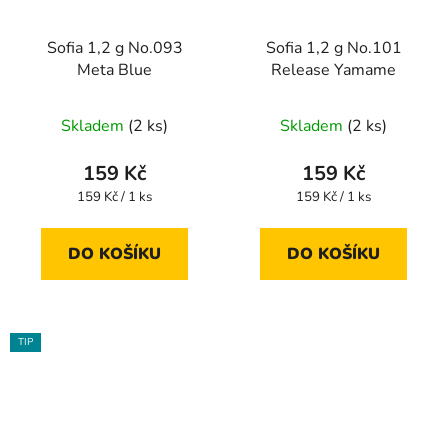
Sofia 1,2 g No.093
Sofia 1,2 g No.101
Meta Blue
Release Yamame
Skladem
(2 ks)
Skladem
(2 ks)
159 Kč
159 Kč
Měrná
Měrná
159 Kč / 1 ks
159 Kč / 1 ks
cena:
cena:
DO KOŠÍKU
DO KOŠÍKU
TIP