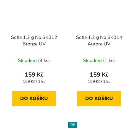
Sofia 1,2 g No.SK012
Sofia 1,2 g No.SK014
Bronze UV
Aurora UV
Skladem
(3 ks)
Skladem
(1 ks)
159 Kč
159 Kč
Měrná
Měrná
159 Kč / 1 ks
159 Kč / 1 ks
cena:
cena:
DO KOŠÍKU
DO KOŠÍKU
TIP