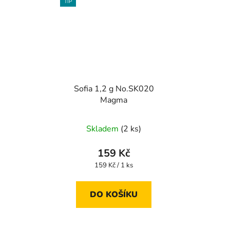
TIP
Sofia 1,2 g No.SK020
Magma
Skladem
(2 ks)
159 Kč
Měrná
159 Kč / 1 ks
cena:
DO KOŠÍKU