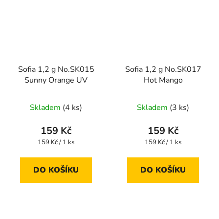
Sofia 1,2 g No.SK015
Sofia 1,2 g No.SK017
Sunny Orange UV
Hot Mango
Skladem
(4 ks)
Skladem
(3 ks)
159 Kč
159 Kč
Měrná
Měrná
159 Kč / 1 ks
159 Kč / 1 ks
cena:
cena:
DO KOŠÍKU
DO KOŠÍKU