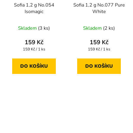
Sofia 1,2 g No.054
Sofia 1,2 g No.077 Pure
Isomagic
White
Skladem
(3 ks)
Skladem
(2 ks)
159 Kč
159 Kč
Měrná
Měrná
159 Kč / 1 ks
159 Kč / 1 ks
cena:
cena:
DO KOŠÍKU
DO KOŠÍKU