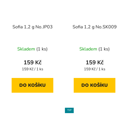
Sofia 1,2 g No.JP03
Sofia 1,2 g No.SK009
Skladem
(1 ks)
Skladem
(1 ks)
159 Kč
159 Kč
Měrná
Měrná
159 Kč / 1 ks
159 Kč / 1 ks
cena:
cena:
DO KOŠÍKU
DO KOŠÍKU
TIP