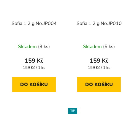
Sofia 1,2 g No.JP004
Sofia 1,2 g No.JP010
Skladem
(3 ks)
Skladem
(5 ks)
159 Kč
159 Kč
Měrná
Měrná
159 Kč / 1 ks
159 Kč / 1 ks
cena:
cena:
DO KOŠÍKU
DO KOŠÍKU
TIP