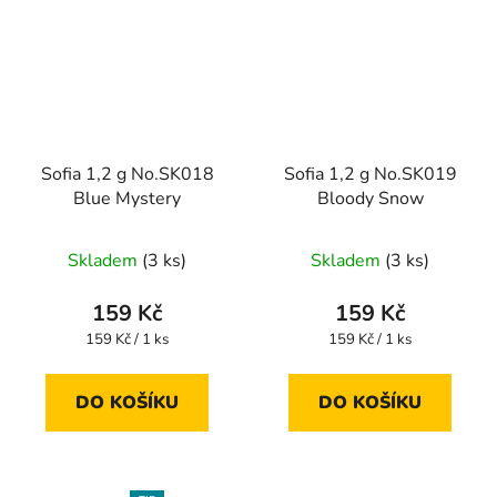
Sofia 1,2 g No.SK018
Sofia 1,2 g No.SK019
Blue Mystery
Bloody Snow
Skladem
(3 ks)
Skladem
(3 ks)
159 Kč
159 Kč
Měrná
Měrná
159 Kč / 1 ks
159 Kč / 1 ks
cena:
cena:
DO KOŠÍKU
DO KOŠÍKU