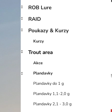
p
ROB Lure
a
n
RAID
e
Poukazy & Kurzy
l
Kurzy
Trout area
Akce
Plandavky
Plandavky do 1 g
Plandavky 1,1-2,0 g
Plandavky 2,1 - 3,0 g