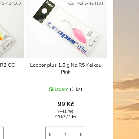
PS-424160
Kód:
MLPS-424191
r
o
d
u
k
t
ů
o.R2 OC
Looper plus 1,6 g No.R5 Keikou
Pink
Skladem
(1 ks)
99 Kč
(–41 %)
Měrná
99 Kč / 1 ks
cena: