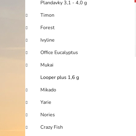
Plandavky 3,1 - 4,0 g
Timon
i
Forest
Ivyline
Office Eucalyptus
Mukai
Looper plus 1,6 g
Mikado
Yarie
Nories
Crazy Fish