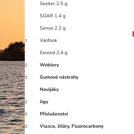
Seeker 2,5 g
SOAR 1,4 g
Sense 2,2 g
Vanfook
Exceed 2,4 g
Woblery
Gumové nástrahy
Navijáky
Jigy
Příslušenství
Vlasce, šňůry, Fluorocarbony