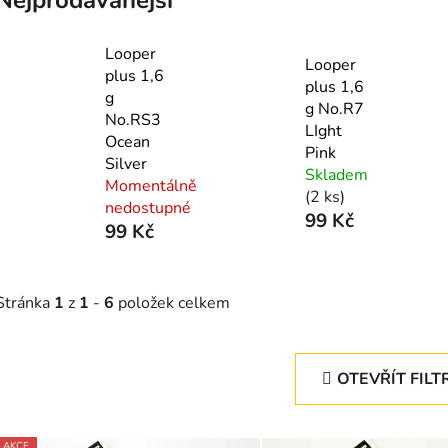
Looper
Looper
plus 1,6
plus 1,6
g
g No.R7
No.RS3
LIght
Ocean
Pink
Silver
Skladem
Momentálně
(2 ks)
nedostupné
99 Kč
99 Kč
Stránka
1
z
1
-
6
položek celkem
OTEVŘÍT FILT
V
AKCE