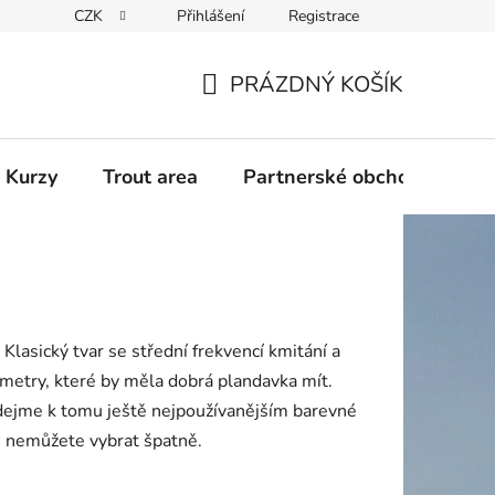
CZK
Přihlášení
Registrace
PRÁZDNÝ KOŠÍK
NÁKUPNÍ
KOŠÍK
 Kurzy
Trout area
Partnerské obchody
lasický tvar se střední frekvencí kmitání a
etry, které by měla dobrá plandavka mít.
idejme k tomu ještě nejpoužívanějším barevné
u nemůžete vybrat špatně.