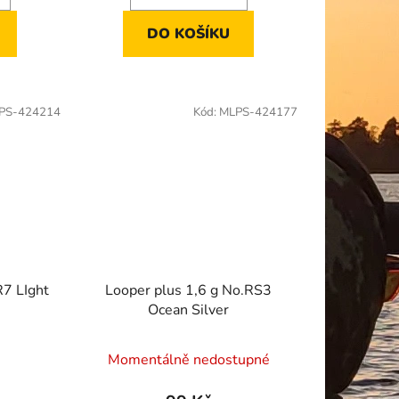
DO KOŠÍKU
PS-424214
Kód:
MLPS-424177
R7 LIght
Looper plus 1,6 g No.RS3
Ocean Silver
Momentálně nedostupné