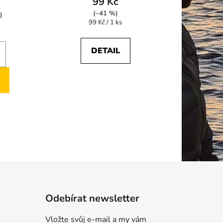
99 Kč
(–41 %)
)
Měrná
99 Kč / 1 ks
cena:
DETAIL
Odebírat newsletter
Vložte svůj e-mail a my vám