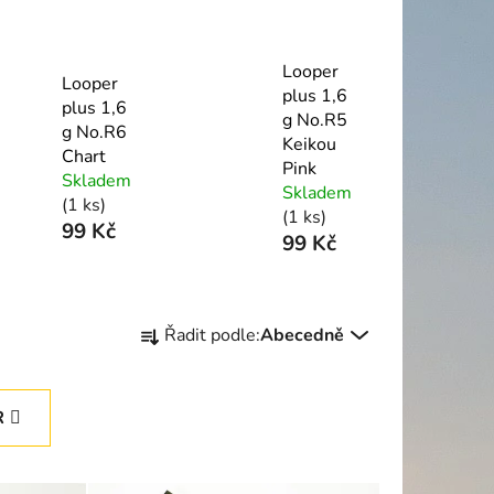
Looper
Looper
plus 1,6
plus 1,6
g No.R5
g No.R6
Keikou
Chart
Pink
Skladem
Skladem
(1 ks)
(1 ks)
99 Kč
99 Kč
Ř
Řadit podle:
Abecedně
a
z
e
R
n
í
p