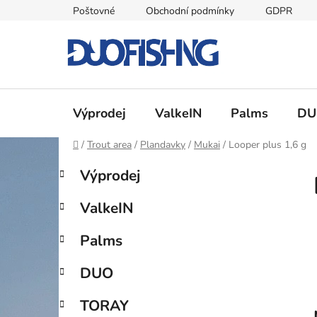
Přejít
Poštovné
Obchodní podmínky
GDPR
na
obsah
Výprodej
ValkeIN
Palms
DU
Domů
/
Trout area
/
Plandavky
/
Mukai
/
Looper plus 1,6 g
P
K
Přeskočit
Výprodej
a
kategorie
o
t
s
ValkeIN
e
t
g
r
Palms
o
a
r
DUO
i
n
e
n
TORAY
í