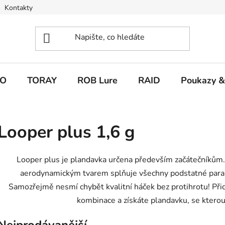
Kontakty
O
TORAY
ROB Lure
RAID
Poukazy &
Looper plus 1,6 g
Looper plus je plandavka určena především začátečníkům. K
aerodynamickým tvarem splňuje všechny podstatné param
Samozřejmě nesmí chybět kvalitní háček bez protihrotu! Př
kombinace a získáte plandavku, se ktero
Nejprodávanější