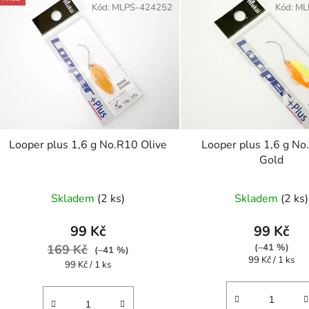
ý
Kód:
MLPS-424252
Kód:
ML
p
s
p
r
o
d
Looper plus 1,6 g No.R10 Olive
Looper plus 1,6 g N
u
Gold
k
t
Skladem
(2 ks)
Skladem
(2 ks)
ů
99 Kč
99 Kč
169 Kč
(–41 %)
(–41 %)
Měrná
99 Kč / 1 ks
Měrná
99 Kč / 1 ks
cena:
cena: