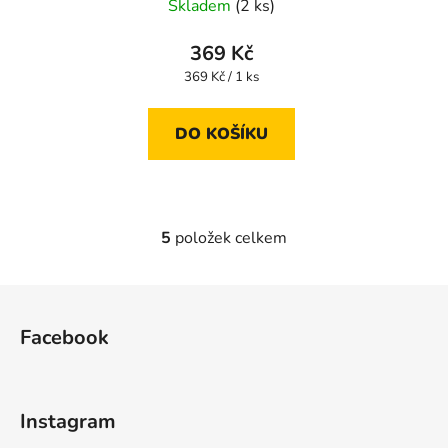
Skladem
(2 ks)
369 Kč
Měrná
369 Kč / 1 ks
cena:
DO KOŠÍKU
5
položek celkem
O
v
l
Z
á
á
d
Facebook
p
a
a
c
t
í
Instagram
p
í
r