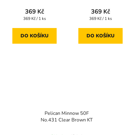
369 Kč
369 Kč
Měrná
Měrná
369 Kč / 1 ks
369 Kč / 1 ks
cena:
cena:
DO KOŠÍKU
DO KOŠÍKU
Pelican Minnow 50F
No.431 Clear Brown KT