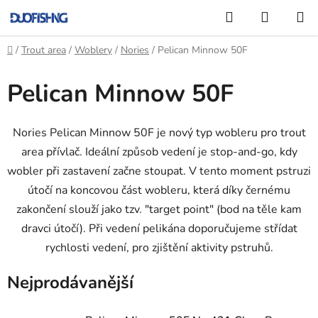
Přejít
Hledat
NÁKUP
na
KOŠÍK
obsah
Domů
/
Trout area
/
Woblery
/
Nories
/
Pelican Minnow 50F
Pelican Minnow 50F
Nories Pelican Minnow 50F je nový typ wobleru pro trout
area přívlač. Ideální způsob vedení je stop-and-go, kdy
wobler při zastavení začne stoupat. V tento moment pstruzi
útočí na koncovou část wobleru, která díky černému
zakončení slouží jako tzv. "target point" (bod na těle kam
dravci útočí). Při vedení pelikána doporučujeme střídat
rychlosti vedení, pro zjištění aktivity pstruhů.
Nejprodávanější