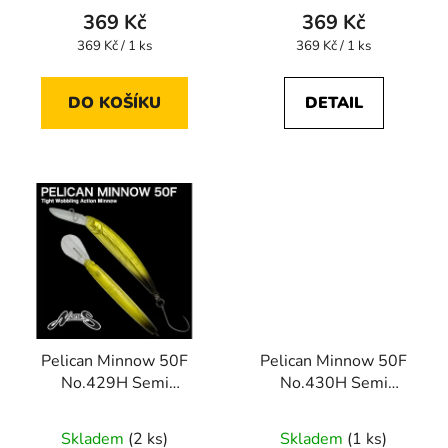
t
369 Kč
369 Kč
ů
Měrná
Měrná
369 Kč / 1 ks
369 Kč / 1 ks
cena:
cena:
DO KOŠÍKU
DETAIL
Pelican Minnow 50F
Pelican Minnow 50F
No.429H Semi
No.430H Semi
Hologram Clear Yellow
Hologram DX Brown
LKT
LKT
Skladem
(2 ks)
Skladem
(1 ks)