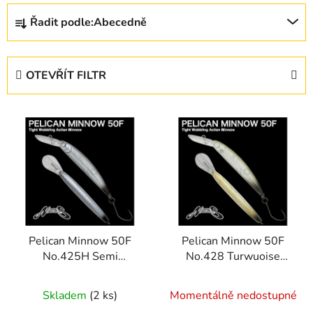
Ř
Řadit podle:
Abecedně
a
z
e
OTEVŘÍT FILTR
n
í
V
p
ý
r
p
o
i
d
s
u
p
k
r
t
Pelican Minnow 50F
Pelican Minnow 50F
o
ů
No.425H Semi
No.428 Turwuoise
d
Hologram Silver KT
Green LKT
u
Skladem
(2 ks)
Momentálně nedostupné
k