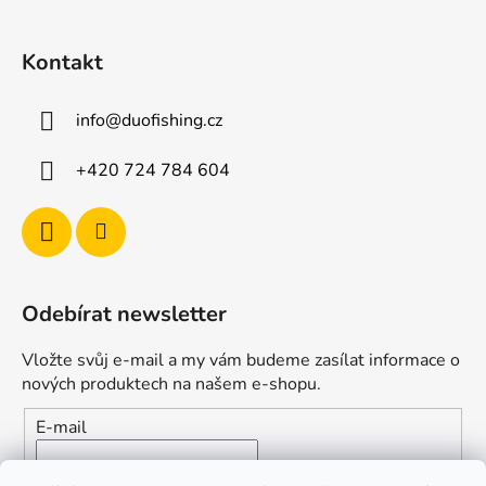
v
k
Kontakt
y
v
ý
info
@
duofishing.cz
p
i
+420 724 784 604
s
u
Odebírat newsletter
Vložte svůj e-mail a my vám budeme zasílat informace o
nových produktech na našem e-shopu.
E-mail
Vložením e-mailu souhlasíte s
podmínkami ochrany