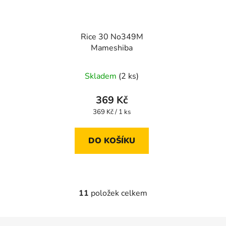
Rice 30 No349M
Mameshiba
Skladem
(2 ks)
369 Kč
Měrná
369 Kč / 1 ks
cena:
DO KOŠÍKU
11
položek celkem
O
v
l
Z