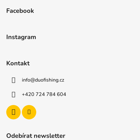
á
á
d
Facebook
p
a
a
c
t
í
Instagram
p
í
r
v
k
Kontakt
y
v
ý
info
@
duofishing.cz
p
i
+420 724 784 604
s
u
Odebírat newsletter