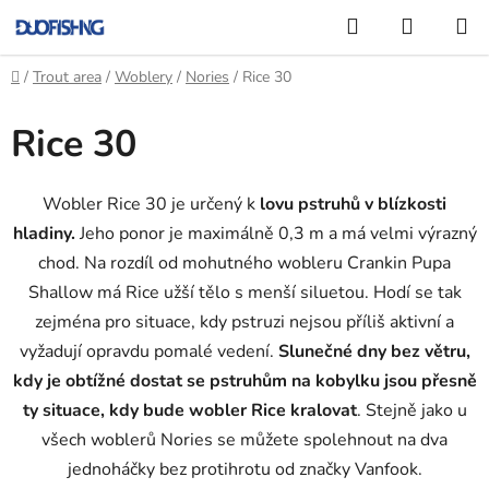
Přejít
Hledat
NÁKUP
na
KOŠÍK
obsah
Domů
/
Trout area
/
Woblery
/
Nories
/
Rice 30
Rice 30
Wobler Rice 30 je určený k
lovu pstruhů v blízkosti
hladiny.
Jeho ponor je maximálně 0,3 m a má velmi výrazný
chod. Na rozdíl od mohutného wobleru Crankin Pupa
Shallow má Rice užší tělo s menší siluetou. Hodí se tak
zejména pro situace, kdy pstruzi nejsou příliš aktivní a
vyžadují opravdu pomalé vedení.
Slunečné dny bez větru,
kdy je obtížné dostat se pstruhům na kobylku jsou přesně
ty situace, kdy bude wobler Rice kralovat
. Stejně jako u
všech woblerů Nories se můžete spolehnout na dva
jednoháčky bez protihrotu od značky Vanfook.