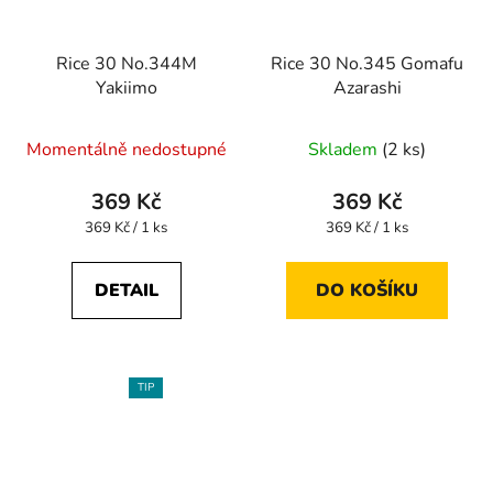
Rice 30 No.344M
Rice 30 No.345 Gomafu
Yakiimo
Azarashi
Momentálně nedostupné
Skladem
(2 ks)
369 Kč
369 Kč
Měrná
Měrná
369 Kč / 1 ks
369 Kč / 1 ks
cena:
cena:
DETAIL
DO KOŠÍKU
TIP