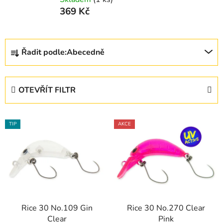
369 Kč
Ř
Řadit podle:
Abecedně
a
z
e
OTEVŘÍT FILTR
n
í
V
p
TIP
AKCE
ý
r
p
o
i
d
s
u
p
k
r
t
Rice 30 No.109 Gin
Rice 30 No.270 Clear
o
ů
Clear
Pink