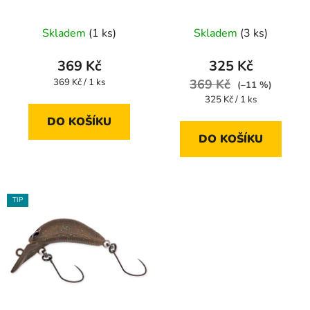
d
u
Skladem
(1 ks)
Skladem
(3 ks)
k
t
369 Kč
325 Kč
ů
Měrná
369 Kč / 1 ks
369 Kč
(–11 %)
cena:
Měrná
325 Kč / 1 ks
cena:
DO KOŠÍKU
DO KOŠÍKU
TIP