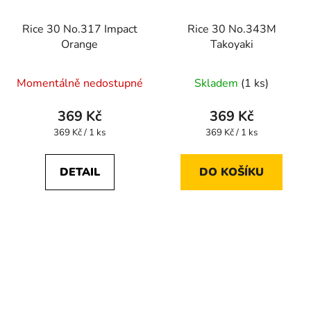
Rice 30 No.317 Impact
Rice 30 No.343M
Orange
Takoyaki
Momentálně nedostupné
Skladem
(1 ks)
369 Kč
369 Kč
Měrná
Měrná
369 Kč / 1 ks
369 Kč / 1 ks
cena:
cena:
DETAIL
DO KOŠÍKU