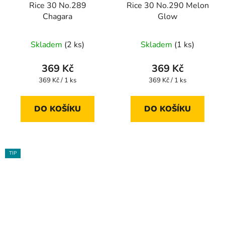
Rice 30 No.289
Rice 30 No.290 Melon
Chagara
Glow
Skladem
(2 ks)
Skladem
(1 ks)
369 Kč
369 Kč
Měrná
Měrná
369 Kč / 1 ks
369 Kč / 1 ks
cena:
cena:
DO KOŠÍKU
DO KOŠÍKU
TIP