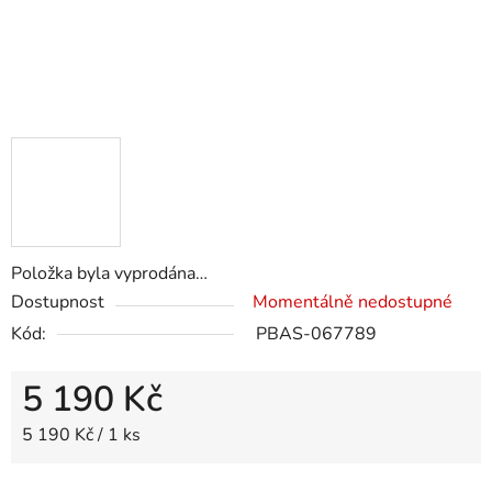
Položka byla vyprodána…
Dostupnost
Momentálně nedostupné
Kód:
PBAS-067789
5 190 Kč
Měrná cena:
5 190 Kč / 1 ks