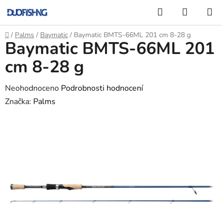
Přejít
Hledat
NÁKUP
na
KOŠÍK
obsah
Domů
/
Palms
/
Baymatic
/
Baymatic BMTS-66ML 201 cm 8-28 g
Baymatic BMTS-66ML 201
cm 8-28 g
Průměrné
Neohodnoceno
Podrobnosti hodnocení
hodnocení
Značka:
Palms
produktu
je
0,0
z
5
hvězdiček.