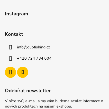
a
t
Instagram
í
Kontakt
info
@
duofishing.cz
+420 724 784 604
Odebírat newsletter
Vložte svůj e-mail a my vám budeme zasílat informace o
nových produktech na našem e-shopu.