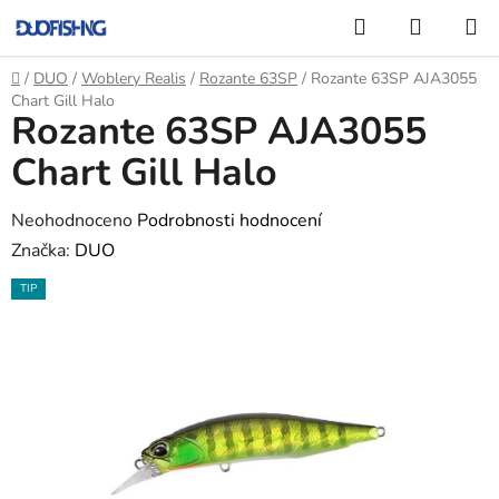
Přejít
Hledat
NÁKUP
na
KOŠÍK
obsah
Domů
/
DUO
/
Woblery Realis
/
Rozante 63SP
/
Rozante 63SP AJA3055
Chart Gill Halo
Rozante 63SP AJA3055
Chart Gill Halo
Průměrné
Neohodnoceno
Podrobnosti hodnocení
hodnocení
Značka:
DUO
produktu
TIP
je
0,0
z
5
hvězdiček.