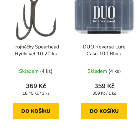
Trojháčky Spearhead
DUO Reverse Lure
Ryuki vel.10 20 ks
Case 100 Black
Skladem
(4 ks)
Skladem
(4 ks)
369 Kč
359 Kč
Měrná
Měrná
18,45 Kč / 1 ks
359 Kč / 1 ks
cena:
cena:
DO KOŠÍKU
DO KOŠÍKU