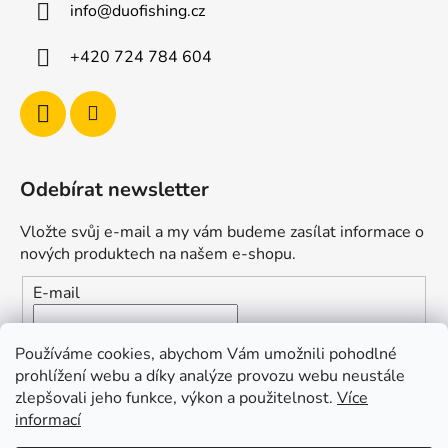
info
@
duofishing.cz
+420 724 784 604
Odebírat newsletter
Vložte svůj e-mail a my vám budeme zasílat informace o
nových produktech na našem e-shopu.
E-mail
Vložením e-mailu souhlasíte s
podmínkami ochrany
Používáme cookies, abychom Vám umožnili pohodlné
osobních údajů
prohlížení webu a díky analýze provozu webu neustále
zlepšovali jeho funkce, výkon a použitelnost.
Více
PŘIHLÁSIT SE
informací