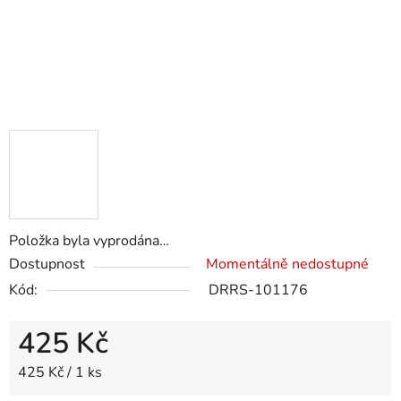
Položka byla vyprodána…
Dostupnost
Momentálně nedostupné
Kód:
DRRS-101176
425 Kč
Měrná cena:
425 Kč / 1 ks