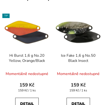
TIP
Hi Burst 1,6 g No.20
Ice Fake 1,6 g No.50
Yellow, Orange/Black
Black Insect
Momentálně nedostupné
Momentálně nedostupné
159 Kč
159 Kč
Měrná
Měrná
159 Kč / 1 ks
159 Kč / 1 ks
cena:
cena:
DETAIL
DETAIL