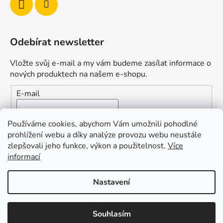
Odebírat newsletter
Vložte svůj e-mail a my vám budeme zasílat informace o
nových produktech na našem e-shopu.
E-mail
Vložením e-mailu souhlasíte s
podmínkami ochrany
Používáme cookies, abychom Vám umožnili pohodlné
osobních údajů
prohlížení webu a díky analýze provozu webu neustále
zlepšovali jeho funkce, výkon a použitelnost.
Více
PŘIHLÁSIT SE
informací
Nastavení
Vytvořil Shoptet
Souhlasím
Copyright 2026
Duofishing
. Všechna práva vyhrazena.