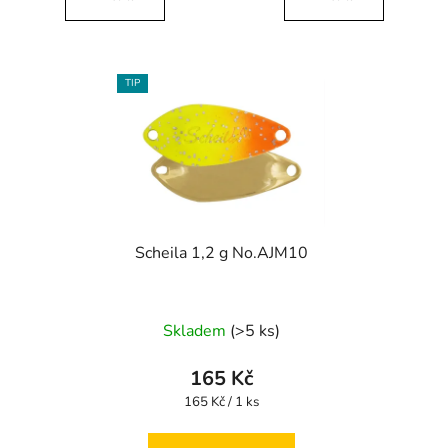
TIP
Scheila 1,2 g No.AJM10
Skladem
(>5 ks)
165 Kč
Měrná
165 Kč / 1 ks
cena: