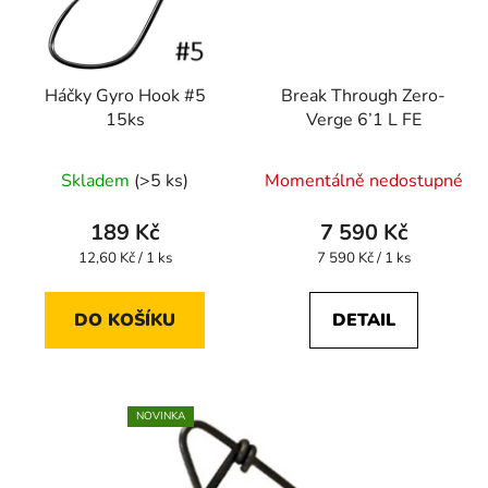
Háčky Gyro Hook #5
Break Through Zero-
15ks
Verge 6’1 L FE
Průměrné
Skladem
(>5 ks)
Momentálně nedostupné
hodnocení
produktu
189 Kč
7 590 Kč
je
Měrná
Měrná
12,60 Kč / 1 ks
7 590 Kč / 1 ks
cena:
cena:
5,0
z
DO KOŠÍKU
DETAIL
5
hvězdiček.
NOVINKA