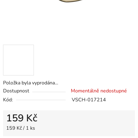
Položka byla vyprodána…
Dostupnost
Momentálně nedostupné
Kód:
VSCH-017214
159 Kč
Měrná cena:
159 Kč / 1 ks