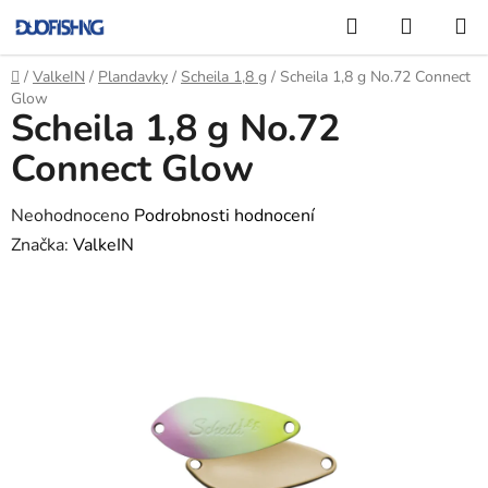
Přejít
Hledat
NÁKUP
na
KOŠÍK
obsah
Domů
/
ValkeIN
/
Plandavky
/
Scheila 1,8 g
/
Scheila 1,8 g No.72 Connect
Glow
Scheila 1,8 g No.72
Connect Glow
Průměrné
Neohodnoceno
Podrobnosti hodnocení
hodnocení
Značka:
ValkeIN
produktu
je
0,0
z
5
hvězdiček.