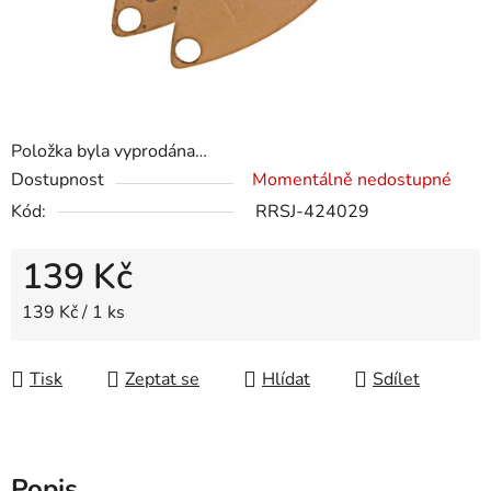
Položka byla vyprodána…
Dostupnost
Momentálně nedostupné
Kód:
RRSJ-424029
139 Kč
Měrná cena:
139 Kč / 1 ks
Tisk
Zeptat se
Hlídat
Sdílet
Popis