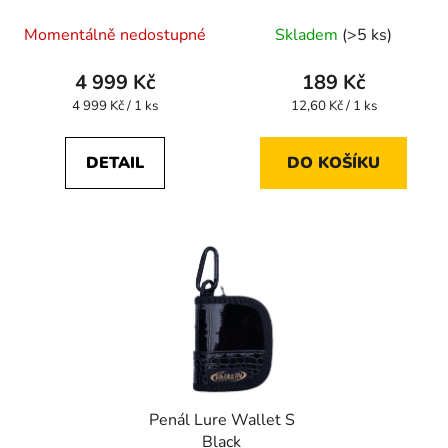
Momentálně nedostupné
Skladem
(>5 ks)
4 999 Kč
189 Kč
Měrná
Měrná
4 999 Kč / 1 ks
12,60 Kč / 1 ks
cena:
cena:
DETAIL
DO KOŠÍKU
Penál Lure Wallet S
Black