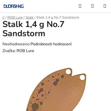
Přejít
Hledat
NÁKUP
na
KOŠÍK
obsah
Domů
/
ROB Lure
/
Stalk
/
Stalk 1,4 g No.7 Sandstorm
Stalk 1,4 g No.7
Sandstorm
Průměrné
Neohodnoceno
Podrobnosti hodnocení
hodnocení
Značka:
ROB Lure
produktu
je
0,0
z
5
hvězdiček.