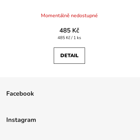
Momentálně nedostupné
485 Kč
Měrná
485 Kč / 1 ks
cena:
DETAIL
Z
á
Facebook
p
a
t
Instagram
í