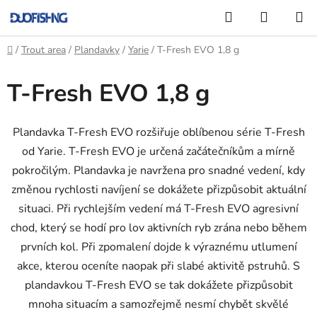
Přejít
Hledat
NÁKUP
na
KOŠÍK
obsah
Domů
/
Trout area
/
Plandavky
/
Yarie
/
T-Fresh EVO 1,8 g
T-Fresh EVO 1,8 g
Plandavka T-Fresh EVO rozšiřuje oblíbenou série T-Fresh
od Yarie. T-Fresh EVO je určená začátečníkům a mírně
pokročilým. Plandavka je navržena pro snadné vedení, kdy
změnou rychlosti navíjení se dokážete přizpůsobit aktuální
situaci. Při rychlejším vedení má T-Fresh EVO agresivní
chod, který se hodí pro lov aktivních ryb zrána nebo během
prvních kol. Při zpomalení dojde k výraznému utlumení
akce, kterou oceníte naopak při slabé aktivitě pstruhů. S
plandavkou T-Fresh EVO se tak dokážete přizpůsobit
mnoha situacím a samozřejmě nesmí chybět skvělé