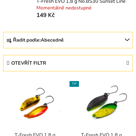
T-Fresh EVO 1,8 g No.BS30 Sunset Line
Momentálně nedostupné
149 Kč
Ř
Řadit podle:
Abecedně
a
z
e
OTEVŘÍT FILTR
n
í
V
p
TIP
ý
r
p
o
i
d
s
u
p
k
r
t
T-Fresh EVO 1,8 g
T-Fresh EVO 1,8 g