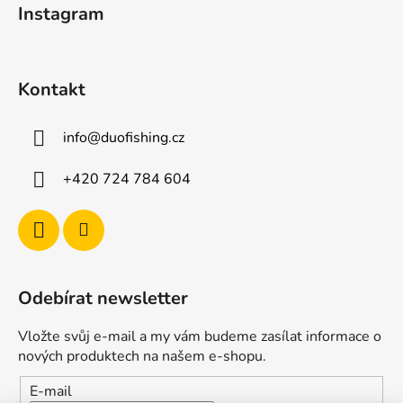
Instagram
p
í
r
v
k
Kontakt
y
v
ý
info
@
duofishing.cz
p
i
+420 724 784 604
s
u
Odebírat newsletter
Vložte svůj e-mail a my vám budeme zasílat informace o
nových produktech na našem e-shopu.
E-mail