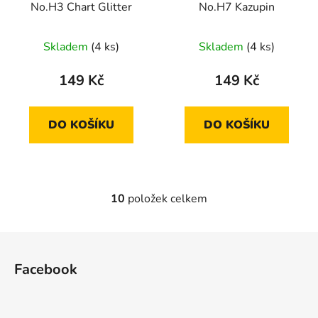
No.H3 Chart Glitter
No.H7 Kazupin
Skladem
(4 ks)
Skladem
(4 ks)
149 Kč
149 Kč
DO KOŠÍKU
DO KOŠÍKU
10
položek celkem
O
v
l
Z
á
á
d
Facebook
p
a
a
c
t
í