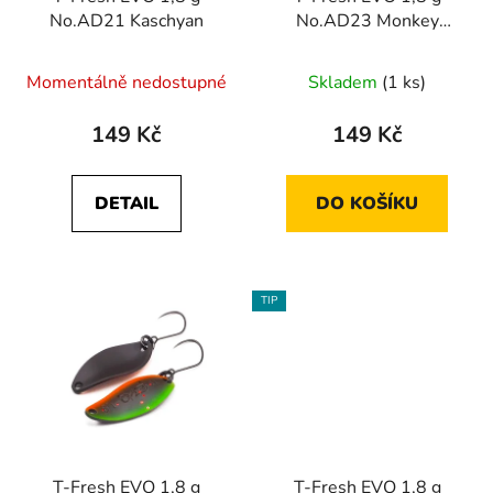
o
ů
No.AD21 Kaschyan
No.AD23 Monkey
d
Banana
u
Momentálně nedostupné
Skladem
(1 ks)
k
t
149 Kč
149 Kč
ů
DETAIL
DO KOŠÍKU
TIP
T-Fresh EVO 1,8 g
T-Fresh EVO 1,8 g