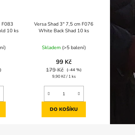
m F083
Versa Shad 3" 7,5 cm F076
ld 10 ks
White Back Shad 10 ks
ní)
Skladem
(>5 balení)
99 Kč
179 Kč
)
(–44 %)
Měrná
9,90 Kč / 1 ks
cena:
DO KOŠÍKU