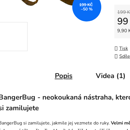
z
199 KČ
–50 %
5
199 K
99
hvězdič
Měrná
9,90 K
Tisk
Sdíle
Popis
Videa (1)
BangerBug - neokoukaná nástraha, kter
si zamilujete
BangerBug si zamilujete, jakmile jej vezmete do ruky.
Velmi m