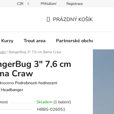
CZK
Přihlášení
Registrace
PRÁZDNÝ KOŠÍK
NÁKUPNÍ
KOŠÍK
 Kurzy
Trout area
Partnerské obchody
odej
/
BangerBug 3" 7,6 cm Bama Craw
gerBug 3" 7,6 cm
ma Craw
né
dnoceno
Podrobnosti hodnocení
ení
:
Headbanger
tu
nost
Skladem
(1 balení)
HBBS-026051