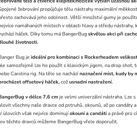
žebrované tělo a čtveřice klepítek/nožiček vytváří úžasnou ak
Spojené žebrování propůjčuje tělu nástrahy maximální měkkost
přesto zachovává jeho odolnost. Větší množství gumy je použit
nejvíce namáhaných místech v oblasti hlavy a středu nástrahy, 
vychází háček. Díky tomu má BangerBug
skvělou akci při zach
dlouhé životnosti.
Banger Bug je
ideální pro kombinaci s Rockerheadem velikost
ale samozřejmě lze ho použít s
klasickým jigem, na drop shot, 
nebo Carolina rig
. Na těle se nachází
naznačení míst, kudy by 
procházet offsetový háček,
což
usnadní nastražení.
BangerBug v délce 7,6 cm
je velmi univerzální nástraha. Lze s
ulovit všechny naše dravce od pstruhů, okounů, až po candáty a 
V úlovcích však nejvíce dominují
okouni a candáti
a právě pro c
lov těchto dravců můžeme BangerBug vřele doporučit.