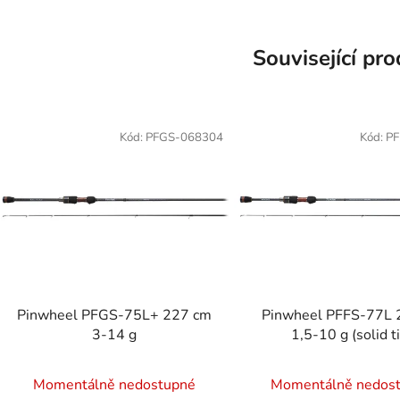
Související pr
Kód:
PFGS-068304
Kód:
PF
Pinwheel PFGS-75L+ 227 cm
Pinwheel PFFS-77L 2,32 m
3-14 g
1,5-10 g (solid t
Průměrné
Momentálně nedostupné
Momentálně nedos
hodnocení