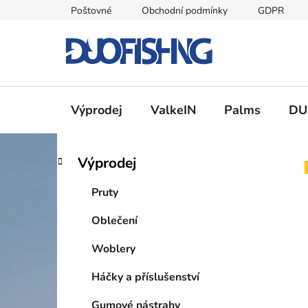
Přejít
Poštovné
Obchodní podmínky
GDPR
na
obsah
Výprodej
ValkeIN
Palms
DU
P
K
Přeskočit
Výprodej
a
kategorie
o
t
s
Pruty
e
t
g
Oblečení
r
o
a
r
Woblery
i
n
e
n
Háčky a příslušenství
í
Gumové nástrahy