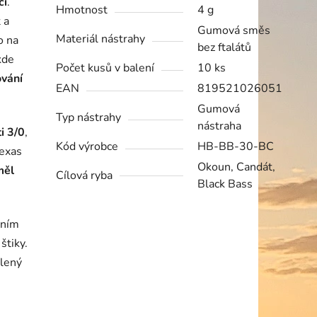
ci
.
Hmotnost
4 g
 a
Gumová směs
Materiál nástrahy
o na
bez ftalátů
kde
Počet kusů v balení
10 ks
ování
EAN
819521026051
Gumová
Typ nástrahy
nástraha
i 3/0
,
Kód výrobce
HB-BB-30-BC
texas
Okoun, Candát,
měl
Cílová ryba
Black Bass
 ním
štiky.
ílený