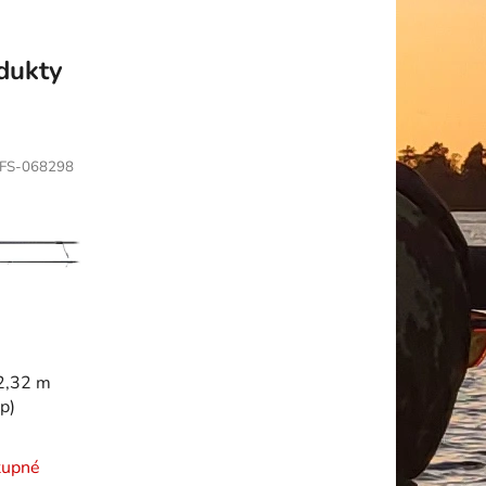
odukty
FS-068298
ip)
tupné