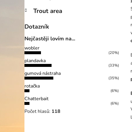
Trout area
Dotazník
Nejčastěji lovím na...
wobler
(20%)
plandavka
(33%)
gumová nástraha
(35%)
rotačka
(6%)
Chatterbait
(6%)
Počet hlasů:
118