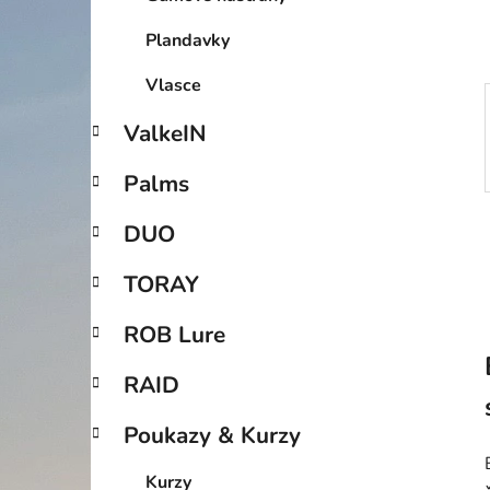
p
a
Plandavky
n
Vlasce
e
l
ValkeIN
Palms
DUO
TORAY
ROB Lure
RAID
Poukazy & Kurzy
Kurzy