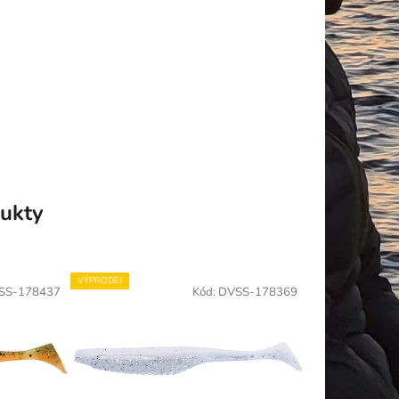
ukty
VÝPRODEJ
SS-178437
Kód:
DVSS-178369