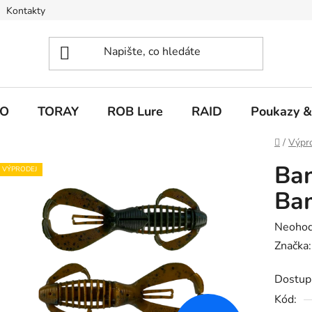
Kontakty
O
TORAY
ROB Lure
RAID
Poukazy &
Domů
/
Výpr
Ban
VÝPRODEJ
Ba
Průměr
Neoho
hodnoc
Značka
produk
Dostup
je
Kód:
0,0