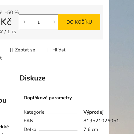
č
–50 %
 Kč
ek.
DO KOŠÍKU
 cena:
č / 1 ks
Zeptat se
Hlídat
t
Diskuze
Doplňkové parametry
ou
Kategorie
Výprodej
EAN
819521026051
ěkké
Délka
7,6 cm