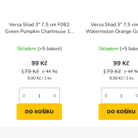
Versa Shad 3" 7,5 cm F082
Versa Shad 3" 7,5 c
Green Pumpkin Chartreuse 10
Watermelon Orange Go
ks
Průměrné
Skladem
(>5 balení)
Skladem
(>5 bale
hodnocení
produktu
99 Kč
99 Kč
je
179 Kč
179 Kč
(–44 %)
(–44 %
4,0
Měrná
Měrná
9,90 Kč / 1 ks
9,90 Kč / 1 ks
cena:
cena:
z
5
hvězdiček.
DO KOŠÍKU
DO KOŠÍKU