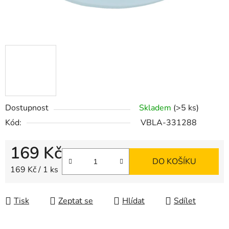
Dostupnost
Skladem
(>5 ks)
Kód:
VBLA-331288
169 Kč
DO KOŠÍKU
Měrná cena:
169 Kč / 1 ks
Tisk
Zeptat se
Hlídat
Sdílet