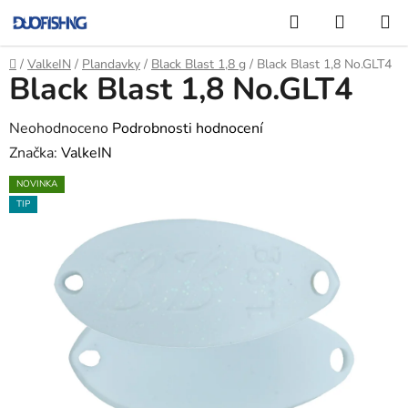
Přejít
Hledat
NÁKUP
na
KOŠÍK
obsah
Domů
/
ValkeIN
/
Plandavky
/
Black Blast 1,8 g
/
Black Blast 1,8 No.GLT4
Black Blast 1,8 No.GLT4
Průměrné
Neohodnoceno
Podrobnosti hodnocení
hodnocení
Značka:
ValkeIN
produktu
NOVINKA
je
TIP
0,0
z
5
hvězdiček.