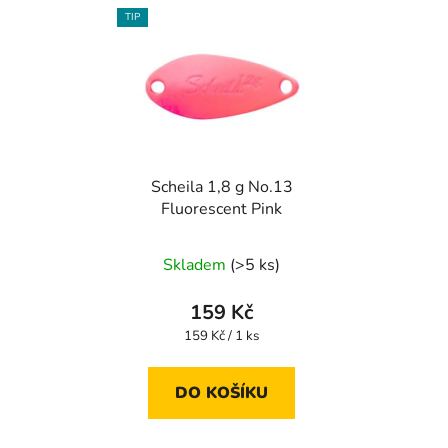
TIP
Scheila 1,8 g No.13
Fluorescent Pink
Skladem
(>5 ks)
159 Kč
Měrná
159 Kč / 1 ks
cena:
DO KOŠÍKU