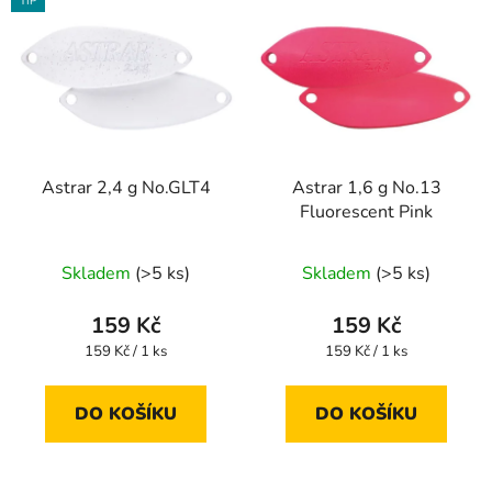
TIP
Astrar 2,4 g No.GLT4
Astrar 1,6 g No.13
Fluorescent Pink
Skladem
(>5 ks)
Skladem
(>5 ks)
159 Kč
159 Kč
Měrná
Měrná
159 Kč / 1 ks
159 Kč / 1 ks
cena:
cena:
DO KOŠÍKU
DO KOŠÍKU