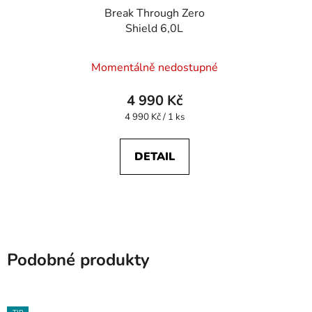
Break Through Zero
Shield 6,0L
Momentálně nedostupné
4 990 Kč
Měrná
4 990 Kč / 1 ks
cena:
DETAIL
Podobné produkty