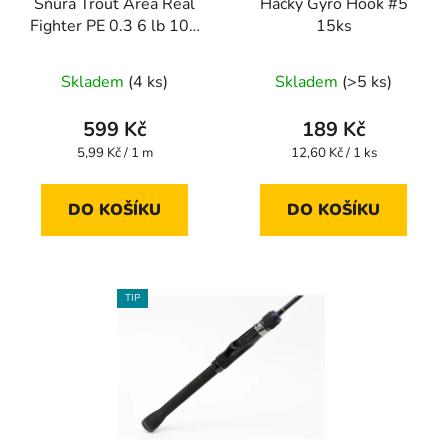
Šňůra Trout Area Real
Háčky Gyro Hook #5
Fighter PE 0.3 6 lb 100
15ks
m
Skladem
(4 ks)
Skladem
(>5 ks)
599 Kč
189 Kč
Měrná
Měrná
5,99 Kč / 1 m
12,60 Kč / 1 ks
cena:
cena:
DO KOŠÍKU
DO KOŠÍKU
TIP