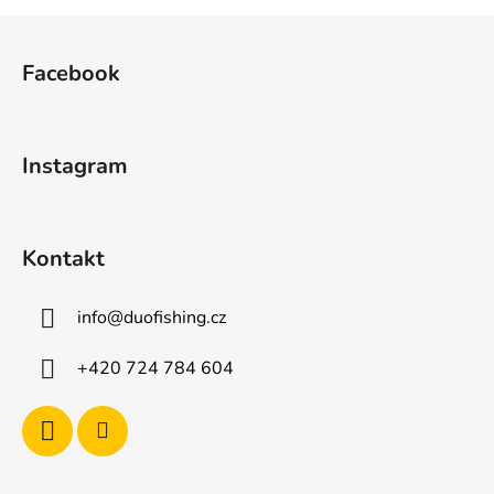
Z
á
Facebook
p
a
t
Instagram
í
Kontakt
info
@
duofishing.cz
+420 724 784 604