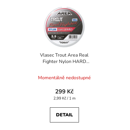
Vlasec Trout Area Real
Fighter Nylon HARD
100 m 0,128 mm
Momentálně nedostupné
299 Kč
Měrná
2,99 Kč / 1 m
cena:
DETAIL