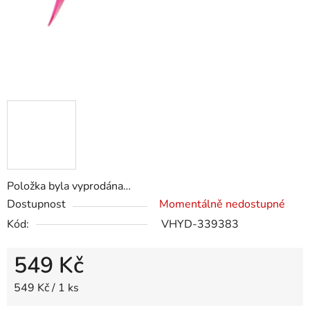
Položka byla vyprodána…
Dostupnost
Momentálně nedostupné
Kód:
VHYD-339383
549 Kč
Měrná cena:
549 Kč / 1 ks