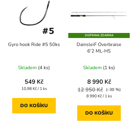
DOPRAVA ZDARMA
Gyro hook Ride #5 50ks
DainsleiF Overbraise
6'2 ML-HS
Průměrné
Skladem
(4 ks)
Skladem
(1 ks)
hodnocení
produktu
549 Kč
8 990 Kč
je
Měrná
10,98 Kč / 1 ks
12 950 Kč
(–30 %)
cena:
3,3
Měrná
8 990 Kč / 1 ks
cena:
z
DO KOŠÍKU
5
DO KOŠÍKU
hvězdiček.