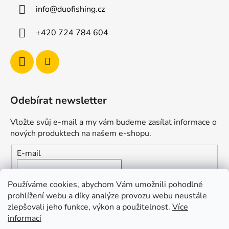
info
@
duofishing.cz
+420 724 784 604
Odebírat newsletter
Vložte svůj e-mail a my vám budeme zasílat informace o
nových produktech na našem e-shopu.
E-mail
Vložením e-mailu souhlasíte s
podmínkami ochrany
Používáme cookies, abychom Vám umožnili pohodlné
osobních údajů
prohlížení webu a díky analýze provozu webu neustále
zlepšovali jeho funkce, výkon a použitelnost.
Více
PŘIHLÁSIT SE
informací