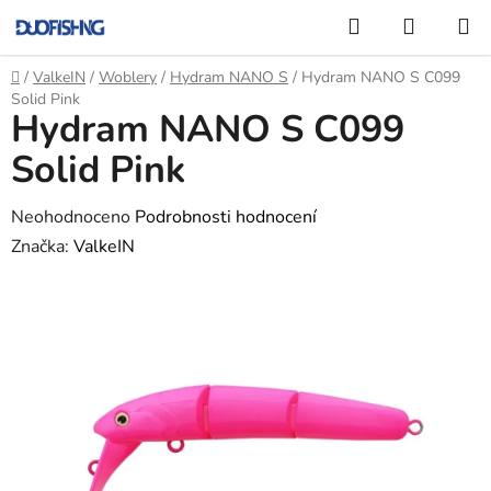
Přejít
Hledat
NÁKUP
na
KOŠÍK
obsah
Domů
/
ValkeIN
/
Woblery
/
Hydram NANO S
/
Hydram NANO S C099
Solid Pink
Hydram NANO S C099
Solid Pink
Průměrné
Neohodnoceno
Podrobnosti hodnocení
hodnocení
Značka:
ValkeIN
produktu
je
0,0
z
5
hvězdiček.