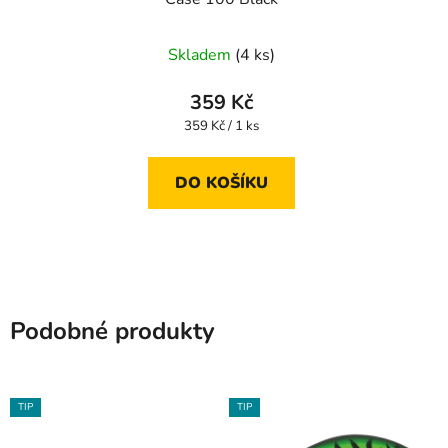
Skladem
(4 ks)
359 Kč
Měrná
359 Kč / 1 ks
cena:
DO KOŠÍKU
Podobné produkty
TIP
TIP