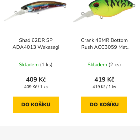
Shad 62DR SP
Crank 48MR Bottom
ADA4013 Wakasagi
Rush ACC3059 Mat
Tiger
Průměrné
Skladem
(1 ks)
Skladem
(2 ks)
hodnocení
produktu
409 Kč
419 Kč
je
Měrná
Měrná
409 Kč / 1 ks
419 Kč / 1 ks
cena:
cena:
5,0
z
DO KOŠÍKU
DO KOŠÍKU
5
hvězdiček.
Z
á