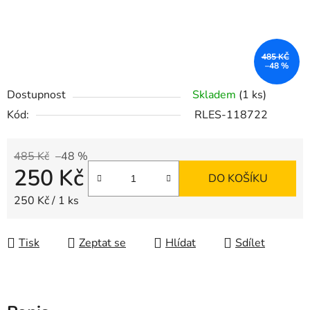
485 KČ
–48 %
Dostupnost
Skladem
(1 ks)
Kód:
RLES-118722
485 Kč
–48 %
250 Kč
DO KOŠÍKU
Měrná cena:
250 Kč / 1 ks
Tisk
Zeptat se
Hlídat
Sdílet