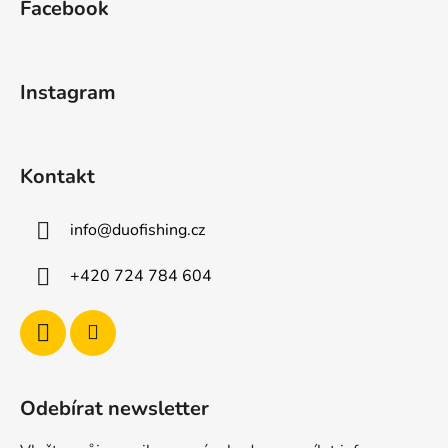
Facebook
p
a
t
Instagram
í
Kontakt
info
@
duofishing.cz
+420 724 784 604
Odebírat newsletter