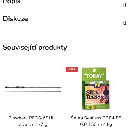
Popis
Diskuze
Související produkty
AKCE
Pinwheel PFGS-69UL+
Šnůra Seabass PE F4 PE
206 cm 1-7 g
0.8 150 m 4 kg