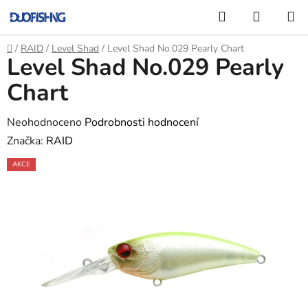
Přejít
Hledat
NÁKUP
na
KOŠÍK
obsah
Domů
/
RAID
/
Level Shad
/
Level Shad No.029 Pearly Chart
Level Shad No.029 Pearly
Chart
Průměrné
Neohodnoceno
Podrobnosti hodnocení
hodnocení
Značka:
RAID
produktu
AKCE
je
0,0
z
5
hvězdiček.