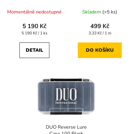
Průměrné
Momentálně nedostupné
Skladem
(>5 ks)
hodnocení
produktu
5 190 Kč
499 Kč
je
Měrná
Měrná
5 190 Kč / 1 ks
3,33 Kč / 1 m
cena:
cena:
5,0
z
DETAIL
DO KOŠÍKU
5
hvězdiček.
DUO Reverse Lure
Case 100 Black