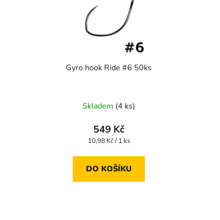
Gyro hook Ride #6 50ks
Skladem
(4 ks)
549 Kč
Měrná
10,98 Kč / 1 ks
cena:
DO KOŠÍKU