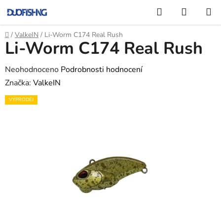
Přejít
Hledat
NÁKUP
na
KOŠÍK
obsah
Domů
/
ValkeIN
/
Li-Worm C174 Real Rush
Li-Worm C174 Real Rush
Průměrné
Neohodnoceno
Podrobnosti hodnocení
hodnocení
Značka:
ValkeIN
produktu
VÝPRODEJ
je
0,0
z
5
hvězdiček.