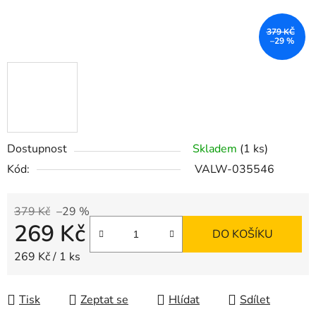
379 KČ
–29 %
Dostupnost
Skladem
(1 ks)
Kód:
VALW-035546
379 Kč
–29 %
269 Kč
DO KOŠÍKU
Měrná cena:
269 Kč / 1 ks
Tisk
Zeptat se
Hlídat
Sdílet