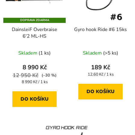
DOPRAVA ZDARMA
DainsleiF Overbraise
Gyro hook Ride #6 15ks
6'2 ML-HS
Průměrné
Skladem
(1 ks)
Skladem
(>5 ks)
hodnocení
produktu
8 990 Kč
189 Kč
je
Měrná
12 950 Kč
12,60 Kč / 1 ks
(–30 %)
cena:
3,3
Měrná
8 990 Kč / 1 ks
cena:
z
DO KOŠÍKU
5
DO KOŠÍKU
hvězdiček.