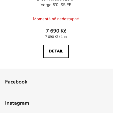
Verge 6'0 ISS FE
Momentálně nedostupné
7 690 Kč
Měrná
7 690 Kč / 1 ks
cena:
DETAIL
Z
á
Facebook
p
a
t
Instagram
í