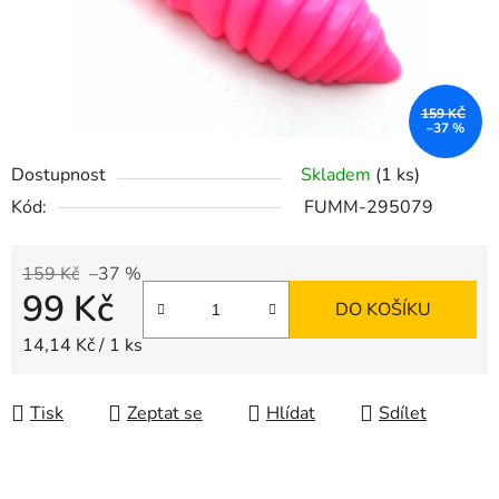
159 KČ
–37 %
Dostupnost
Skladem
(1 ks)
Kód:
FUMM-295079
159 Kč
–37 %
99 Kč
DO KOŠÍKU
Měrná cena:
14,14 Kč / 1 ks
Tisk
Zeptat se
Hlídat
Sdílet