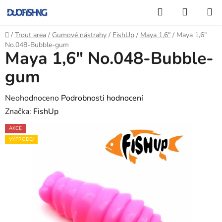
Přejít
Hledat
NÁKUP
na
KOŠÍK
obsah
Domů
/
Trout area
/
Gumové nástrahy
/
FishUp
/
Maya 1,6"
/
Maya 1,6"
No.048-Bubble-gum
Maya 1,6" No.048-Bubble-
gum
Průměrné
Neohodnoceno
Podrobnosti hodnocení
hodnocení
Značka:
FishUp
produktu
AKCE
je
VÝPRODEJ
0,0
z
5
hvězdiček.