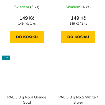
Skladem
(3 ks)
Skladem
(4 ks)
149 Kč
149 Kč
Měrná
Měrná
149 Kč / 1 ks
149 Kč / 1 ks
cena:
cena:
DO KOŠÍKU
DO KOŠÍKU
TIP
PAL 3,8 g No.4 Orange
PAL 3,8 g No.5 White /
Gold
Silver