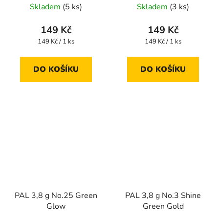
Skladem
(5 ks)
Skladem
(3 ks)
149 Kč
149 Kč
Měrná
Měrná
149 Kč / 1 ks
149 Kč / 1 ks
cena:
cena:
DO KOŠÍKU
DO KOŠÍKU
PAL 3,8 g No.25 Green
PAL 3,8 g No.3 Shine
Glow
Green Gold