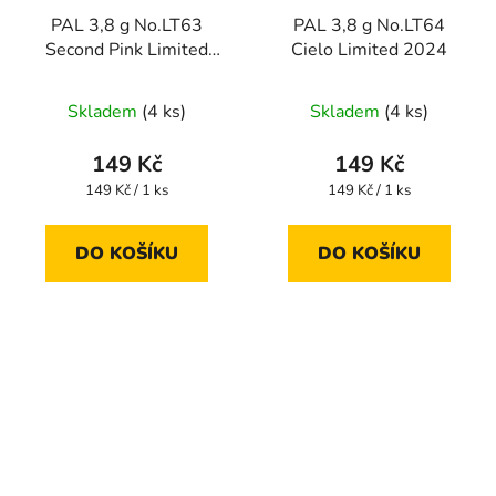
PAL 3,8 g No.LT63
PAL 3,8 g No.LT64
Second Pink Limited
Cielo Limited 2024
2024
Skladem
(4 ks)
Skladem
(4 ks)
149 Kč
149 Kč
Měrná
Měrná
149 Kč / 1 ks
149 Kč / 1 ks
cena:
cena:
DO KOŠÍKU
DO KOŠÍKU