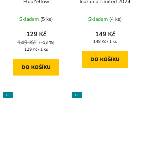
FluoYellow
Inazuma Limited 2024
Skladem
(5 ks)
Skladem
(4 ks)
129 Kč
149 Kč
Měrná
149 Kč
149 Kč / 1 ks
(–13 %)
cena:
Měrná
129 Kč / 1 ks
cena:
DO KOŠÍKU
DO KOŠÍKU
TIP
TIP