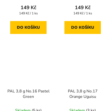
149 Kč
149 Kč
Měrná
Měrná
149 Kč / 1 ks
149 Kč / 1 ks
cena:
cena:
DO KOŠÍKU
DO KOŠÍKU
PAL 3,8 g No.16 Pastel
PAL 3,8 g No.17
Green
Orange Uguisu
Skladem
(5 ks)
Skladem
(3 ks)