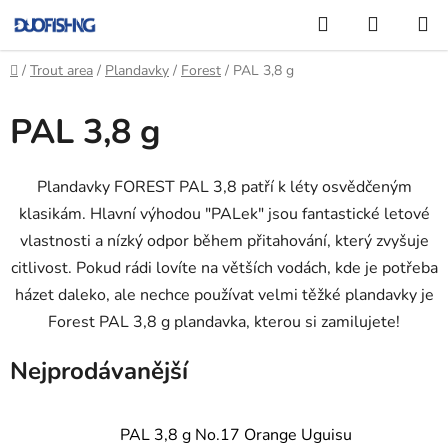
Přejít
Hledat
NÁKUP
na
KOŠÍK
obsah
Domů
/
Trout area
/
Plandavky
/
Forest
/
PAL 3,8 g
PAL 3,8 g
Plandavky FOREST PAL 3,8 patří k léty osvědčeným
klasikám. Hlavní výhodou "PALek" jsou fantastické letové
vlastnosti a nízký odpor během přitahování, který zvyšuje
citlivost. Pokud rádi lovíte na větších vodách, kde je potřeba
házet daleko, ale nechce používat velmi těžké plandavky je
Forest PAL 3,8 g plandavka, kterou si zamilujete!
Nejprodávanější
PAL 3,8 g No.17 Orange Uguisu