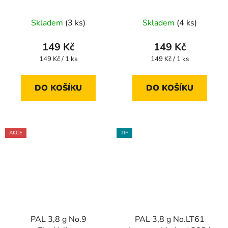
Skladem
(3 ks)
Skladem
(4 ks)
149 Kč
149 Kč
Měrná
Měrná
149 Kč / 1 ks
149 Kč / 1 ks
cena:
cena:
DO KOŠÍKU
DO KOŠÍKU
AKCE
TIP
PAL 3,8 g No.9
PAL 3,8 g No.LT61