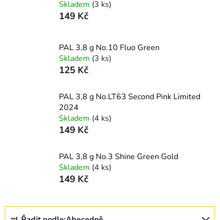
Skladem
(3 ks)
149 Kč
PAL 3,8 g No.10 Fluo Green
Skladem
(3 ks)
125 Kč
PAL 3,8 g No.LT63 Second Pink Limited
2024
Skladem
(4 ks)
149 Kč
PAL 3,8 g No.3 Shine Green Gold
Skladem
(4 ks)
149 Kč
Ř
Řadit podle:
Abecedně