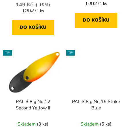
Měrná
149 Kč
149 Kč / 1 ks
(–16 %)
cena:
Měrná
125 Kč / 1 ks
cena:
DO KOŠÍKU
DO KOŠÍKU
TIP
TIP
PAL 3,8 g No.12
PAL 3,8 g No.15 Strike
Second Yellow II
Blue
Skladem
(3 ks)
Skladem
(5 ks)