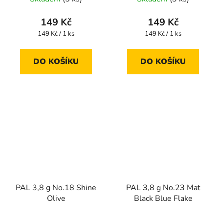
149 Kč
149 Kč
Měrná
Měrná
149 Kč / 1 ks
149 Kč / 1 ks
cena:
cena:
DO KOŠÍKU
DO KOŠÍKU
PAL 3,8 g No.18 Shine
PAL 3,8 g No.23 Mat
Olive
Black Blue Flake