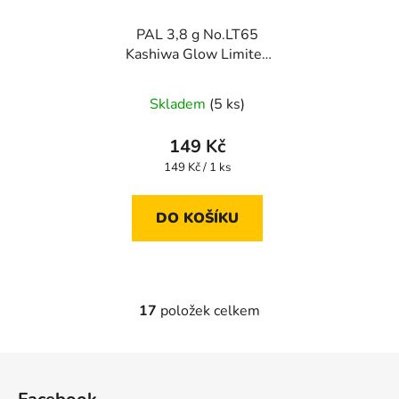
PAL 3,8 g No.LT65
Kashiwa Glow Limited
2024
Skladem
(5 ks)
149 Kč
Měrná
149 Kč / 1 ks
cena:
DO KOŠÍKU
17
položek celkem
O
v
l
Z
á
á
d