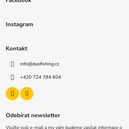
Facebook
p
a
a
c
t
í
Instagram
p
í
r
v
k
Kontakt
y
v
ý
info
@
duofishing.cz
p
i
+420 724 784 604
s
u
Odebírat newsletter
Vložte svůj e-mail a my vám budeme zasílat informace o