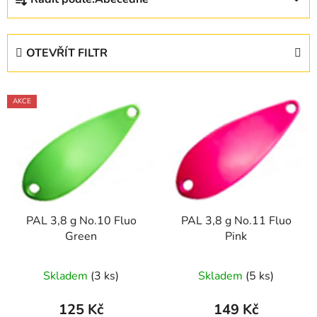
a
z
e
OTEVŘÍT FILTR
n
í
V
p
AKCE
ý
r
p
o
i
d
s
u
p
k
r
t
PAL 3,8 g No.10 Fluo
PAL 3,8 g No.11 Fluo
o
ů
Green
Pink
d
u
Skladem
(3 ks)
Skladem
(5 ks)
k
t
125 Kč
149 Kč
ů