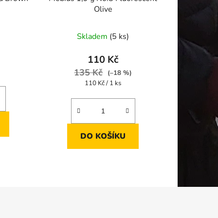
Olive
Skladem
(5 ks)
110 Kč
135 Kč
(–18 %)
Měrná
110 Kč / 1 ks
cena:
DO KOŠÍKU