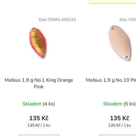
V
ý
Kód:
FOMM-450215
Kód:
FO
p
s
p
r
o
d
Mebius 1,9 g No.1 King Orange
Mebius 1,9 g No.10 P
u
Pink
k
t
Skladem
(4 ks)
Skladem
(5 ks)
ů
135 Kč
135 Kč
Měrná
Měrná
135 Kč / 1 ks
135 Kč / 1 ks
cena:
cena: