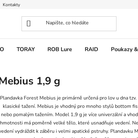
Kontakty
O
TORAY
ROB Lure
RAID
Poukazy &
Mebius 1,9 g
Plandavka Forest Mebius je primárně určená pro lov u dna tzv. 
klasické tažení. Mebius je vhodný pro mnoho stylů bottom fis
nebo pomalým tažením. Model 1,9 g je více univerzální a vhod
hmotnosti má poměrně velké tělo, které usnadňuje vedení. Ne
vedení vydráždit k záběru i velmi apatické pstruhy. Plandavk