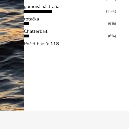
gumová nástraha
(35%)
rotačka
(6%)
Chatterbait
(6%)
Počet hlasů:
118
Z
á