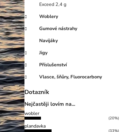
Exceed 2,4 g
Woblery
Gumové nástrahy
Navijáky
Jigy
Příslušenství
Vlasce, šňůry, Fluorocarbony
Dotazník
Nejčastěji lovím na...
wobler
(20%)
plandavka
(33%)