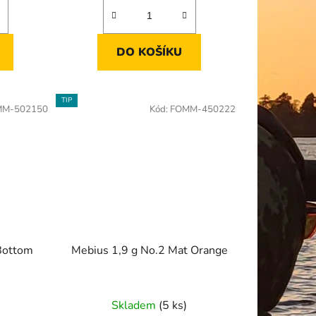
DO KOŠÍKU
TIP
MM-502150
Kód:
FOMM-450222
Bottom
Mebius 1,9 g No.2 Mat Orange
Skladem
(5 ks)