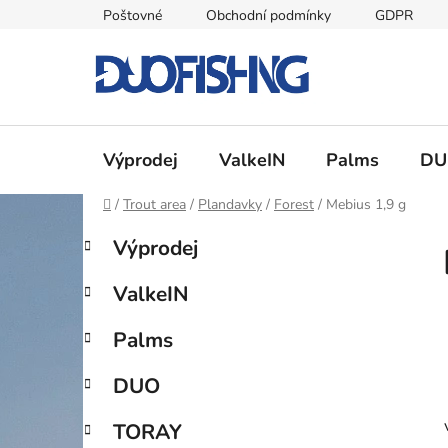
Přejít
Poštovné
Obchodní podmínky
GDPR
na
obsah
Výprodej
ValkeIN
Palms
DU
Domů
/
Trout area
/
Plandavky
/
Forest
/
Mebius 1,9 g
P
K
Přeskočit
Výprodej
a
kategorie
o
t
s
ValkeIN
e
t
g
r
Palms
o
a
r
DUO
i
n
e
n
TORAY
í