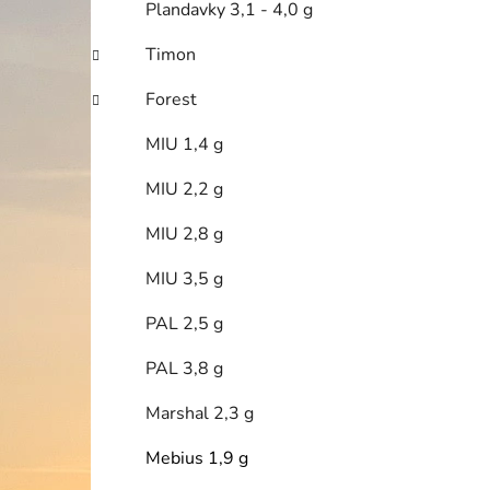
Plandavky 3,1 - 4,0 g
Timon
Forest
i
MIU 1,4 g
MIU 2,2 g
MIU 2,8 g
MIU 3,5 g
PAL 2,5 g
PAL 3,8 g
Marshal 2,3 g
Mebius 1,9 g