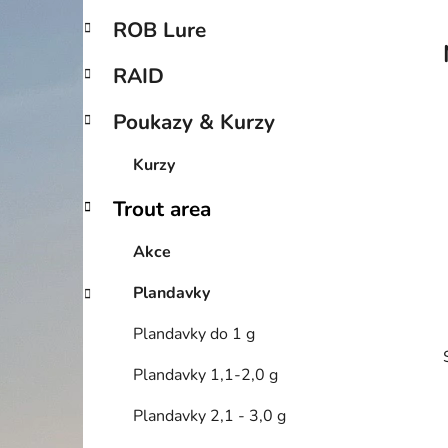
p
ROB Lure
a
n
RAID
e
Poukazy & Kurzy
l
Kurzy
Trout area
Akce
Plandavky
Plandavky do 1 g
Plandavky 1,1-2,0 g
Plandavky 2,1 - 3,0 g