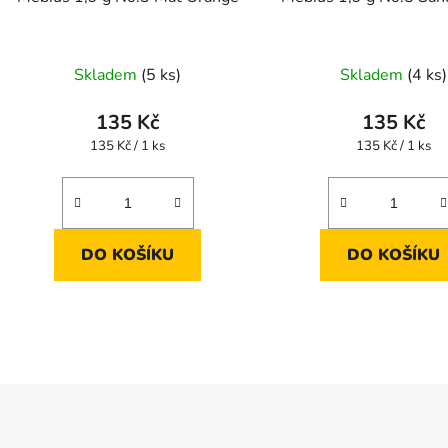
Skladem
(5 ks)
Skladem
(4 ks)
135 Kč
135 Kč
Měrná
Měrná
135 Kč / 1 ks
135 Kč / 1 ks
cena:
cena:
DO KOŠÍKU
DO KOŠÍKU
O
v
l
á