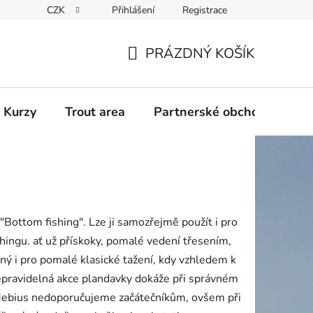
CZK
Přihlášení
Registrace
PRÁZDNÝ KOŠÍK
NÁKUPNÍ
KOŠÍK
 Kurzy
Trout area
Partnerské obchody
"Bottom fishing". Lze ji samozřejmě použít i pro
hingu. ať už přískoky, pomalé vedení třesením,
ný i pro pomalé klasické tažení, kdy vzhledem k
pravidelná akce plandavky dokáže při správném
u Mebius nedoporučujeme začátečníkům, ovšem při