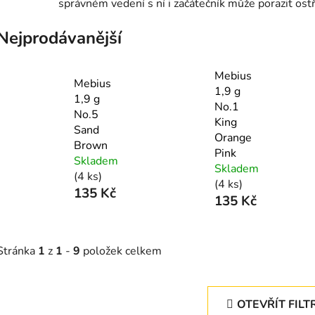
správném vedení s ní i začátečník může porazit ostř
Nejprodávanější
Mebius
Mebius
1,9 g
1,9 g
No.1
No.5
King
Sand
Orange
Brown
Pink
Skladem
Skladem
(4 ks)
(4 ks)
135 Kč
135 Kč
Stránka
1
z
1
-
9
položek celkem
OTEVŘÍT FILT