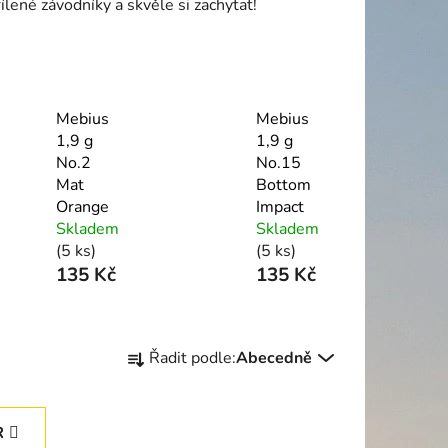
ílené závodníky a skvěle si zachytat!
Mebius
Mebius
1,9 g
1,9 g
No.2
No.15
Mat
Bottom
Orange
Impact
Skladem
Skladem
(5 ks)
(5 ks)
135 Kč
135 Kč
Ř
Řadit podle:
Abecedně
a
z
e
R
n