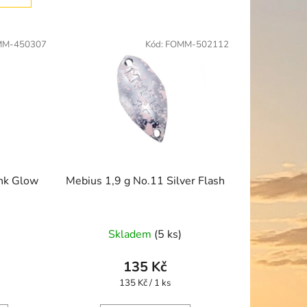
í
p
MM-450307
Kód:
FOMM-502112
r
o
d
u
k
t
ů
ink Glow
Mebius 1,9 g No.11 Silver Flash
Skladem
(5 ks)
135 Kč
Měrná
135 Kč / 1 ks
cena: