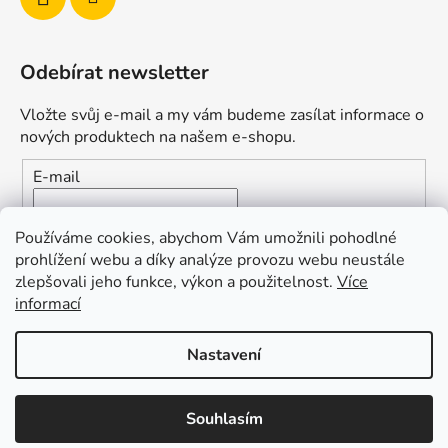
Odebírat newsletter
Vložte svůj e-mail a my vám budeme zasílat informace o
nových produktech na našem e-shopu.
E-mail
Vložením e-mailu souhlasíte s
podmínkami ochrany
Používáme cookies, abychom Vám umožnili pohodlné
osobních údajů
prohlížení webu a díky analýze provozu webu neustále
zlepšovali jeho funkce, výkon a použitelnost.
Více
PŘIHLÁSIT SE
informací
Nastavení
Vytvořil Shoptet
Souhlasím
Copyright 2026
Duofishing
. Všechna práva vyhrazena.
Upravit nastavení cookies