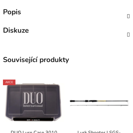
Popis
Diskuze
Související produkty
AKCE
DUO Lure Case 3010
Lurk Shooter LSGS-