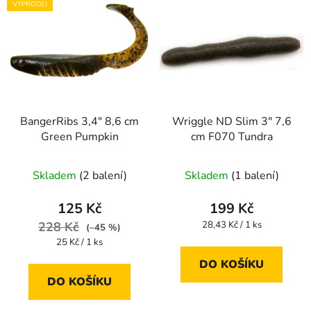
VÝPRODEJ
BangerRibs 3,4" 8,6 cm
Wriggle ND Slim 3" 7,6
Green Pumpkin
cm F070 Tundra
Skladem
(2 balení)
Skladem
(1 balení)
125 Kč
199 Kč
Měrná
228 Kč
28,43 Kč / 1 ks
(–45 %)
cena:
Měrná
25 Kč / 1 ks
cena:
DO KOŠÍKU
DO KOŠÍKU