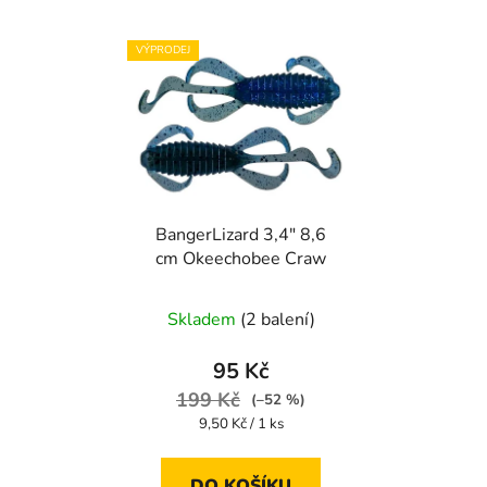
VÝPRODEJ
BangerLizard 3,4" 8,6
cm Okeechobee Craw
Skladem
(2 balení)
95 Kč
199 Kč
(–52 %)
Měrná
9,50 Kč / 1 ks
cena:
DO KOŠÍKU