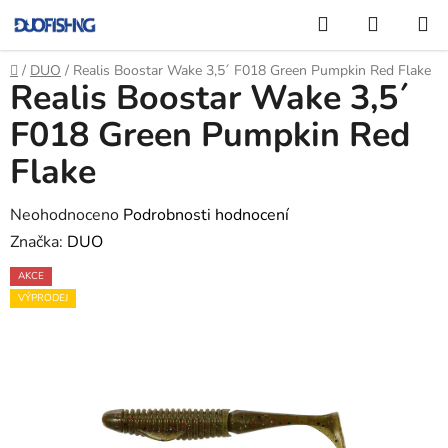
Přejít
Hledat
NÁKUP
na
KOŠÍK
obsah
Domů
/
DUO
/
Realis Boostar Wake 3,5´ F018 Green Pumpkin Red Flake
Realis Boostar Wake 3,5´
F018 Green Pumpkin Red
Flake
Průměrné
Neohodnoceno
Podrobnosti hodnocení
hodnocení
Značka:
DUO
produktu
AKCE
je
VÝPRODEJ
0,0
z
5
hvězdiček.