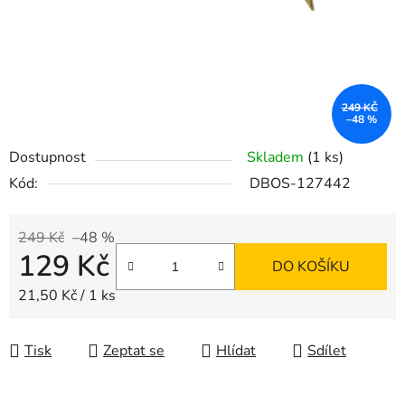
249 KČ
–48 %
Dostupnost
Skladem
(1 ks)
Kód:
DBOS-127442
249 Kč
–48 %
129 Kč
DO KOŠÍKU
Měrná cena:
21,50 Kč / 1 ks
Tisk
Zeptat se
Hlídat
Sdílet