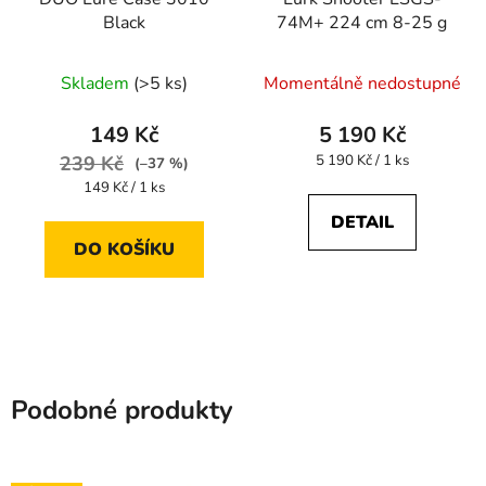
Black
74M+ 224 cm 8-25 g
Skladem
(>5 ks)
Momentálně nedostupné
149 Kč
5 190 Kč
Měrná
239 Kč
5 190 Kč / 1 ks
(–37 %)
cena:
Měrná
149 Kč / 1 ks
cena:
DETAIL
DO KOŠÍKU
Podobné produkty