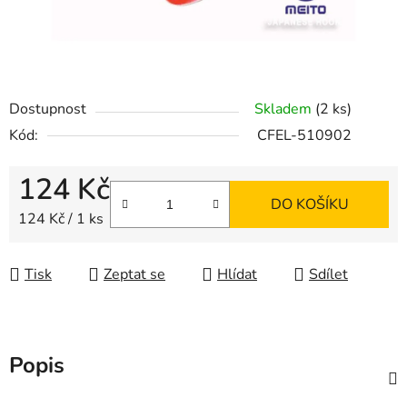
Dostupnost
Skladem
(2 ks)
Kód:
CFEL-510902
124 Kč
DO KOŠÍKU
Měrná cena:
124 Kč / 1 ks
Tisk
Zeptat se
Hlídat
Sdílet
Popis