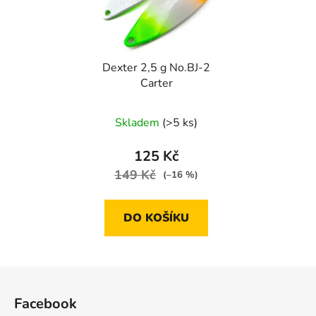
Dexter 2,5 g No.BJ-2
Carter
Skladem
(>5 ks)
125 Kč
149 Kč
(–16 %)
DO KOŠÍKU
Z
á
Facebook
p