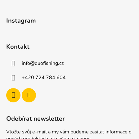
a
t
Instagram
í
Kontakt
info
@
duofishing.cz
+420 724 784 604
Odebírat newsletter
Vložte svůj e-mail a my vám budeme zasílat informace o
nových produktech na našem e-shopu.