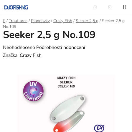
Přejít
Hledat
NÁKUP
na
KOŠÍK
obsah
Domů
/
Trout area
/
Plandavky
/
Crazy Fish
/
Seeker 2,5 g
/
Seeker 2,5 g
No.109
Seeker 2,5 g No.109
Průměrné
Neohodnoceno
Podrobnosti hodnocení
hodnocení
Značka:
Crazy Fish
produktu
je
0,0
z
5
hvězdiček.