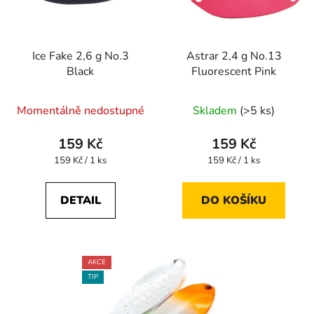
Ice Fake 2,6 g No.3
Astrar 2,4 g No.13
Black
Fluorescent Pink
Momentálně nedostupné
Skladem
(>5 ks)
159 Kč
159 Kč
Měrná
Měrná
159 Kč / 1 ks
159 Kč / 1 ks
cena:
cena:
DETAIL
DO KOŠÍKU
AKCE
TIP