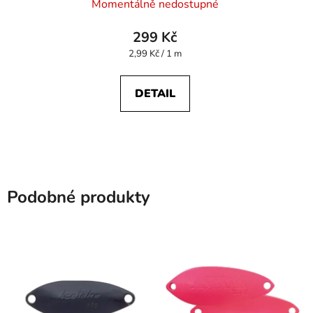
Momentálně nedostupné
299 Kč
Měrná
2,99 Kč / 1 m
cena:
DETAIL
Podobné produkty