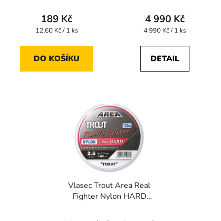
189 Kč
4 990 Kč
Měrná
Měrná
12,60 Kč / 1 ks
4 990 Kč / 1 ks
cena:
cena:
DO KOŠÍKU
DETAIL
Vlasec Trout Area Real
Fighter Nylon HARD
100 m 0,128 mm