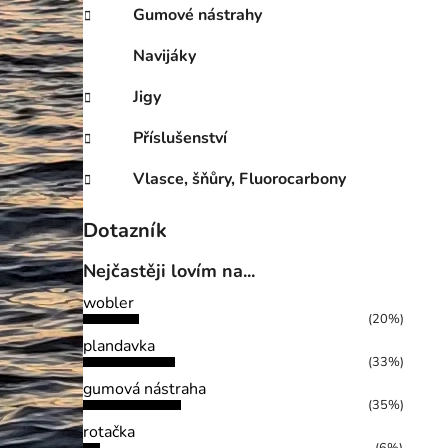
Gumové nástrahy
Navijáky
Jigy
Příslušenství
Vlasce, šňůry, Fluorocarbony
Dotazník
Nejčastěji lovím na...
wobler
(20%)
plandavka
(33%)
gumová nástraha
(35%)
rotačka