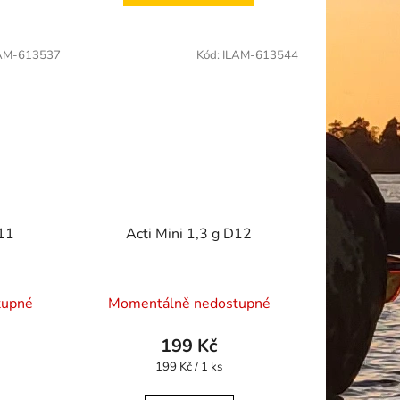
AM-613537
Kód:
ILAM-613544
D11
Acti Mini 1,3 g D12
tupné
Momentálně nedostupné
199 Kč
Měrná
199 Kč / 1 ks
cena: