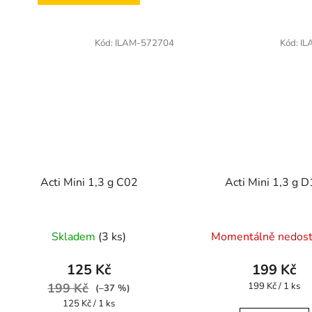
Kód:
ILAM-572704
Kód:
IL
Acti Mini 1,3 g C02
Acti Mini 1,3 g 
Skladem
(3 ks)
Momentálně nedos
125 Kč
199 Kč
Měrná
199 Kč
199 Kč / 1 ks
(–37 %)
cena:
Měrná
125 Kč / 1 ks