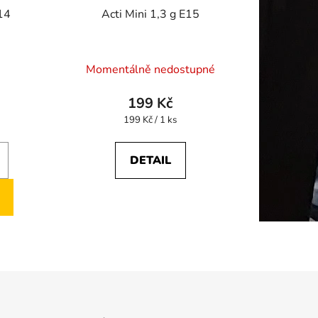
E14
Acti Mini 1,3 g E15
Momentálně nedostupné
199 Kč
Měrná
199 Kč / 1 ks
cena:
DETAIL