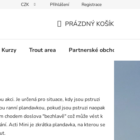
CZK
Přihlášení
Registrace
PRÁZDNÝ KOŠÍK
NÁKUPNÍ
KOŠÍK
 Kurzy
Trout area
Partnerské obchody
akci. Je určená pro situace, kdy jsou pstruzi
lou ranní plandavkou, pokud jsou pstruzi naopak
ním chodem doslova "bezhlavě" což může vést k
. Acti Mini je zkrátka plandavka, na kterou se
ut.