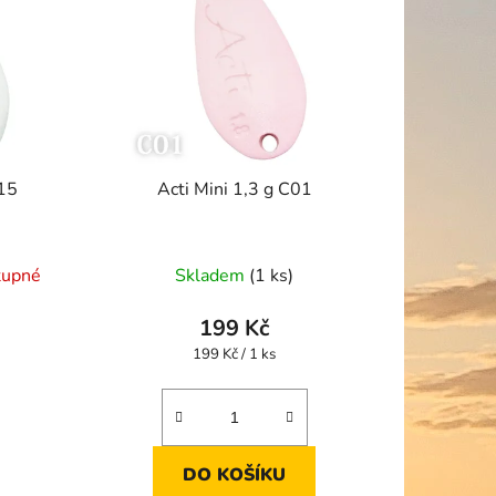
o
d
u
k
t
ů
A15
Acti Mini 1,3 g C01
tupné
Skladem
(1 ks)
199 Kč
Měrná
199 Kč / 1 ks
cena:
DO KOŠÍKU