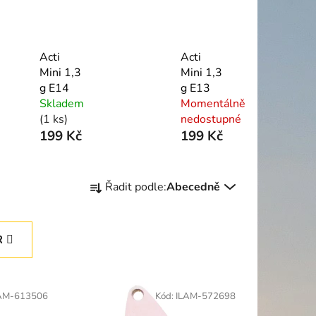
Acti
Acti
Mini 1,3
Mini 1,3
g E14
g E13
Skladem
Momentálně
(1 ks)
nedostupné
199 Kč
199 Kč
Ř
Řadit podle:
Abecedně
a
z
e
R
n
í
p
AM-613506
Kód:
ILAM-572698
r