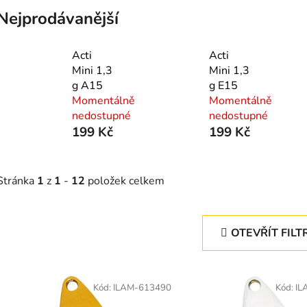
Nejprodávanější
Acti
Acti
Mini 1,3
Mini 1,3
g A15
g E15
Momentálně
Momentálně
nedostupné
nedostupné
199 Kč
199 Kč
Stránka
1
z
1
-
12
položek celkem
OTEVŘÍT FILT
V
ý
Kód:
ILAM-613490
Kód:
IL