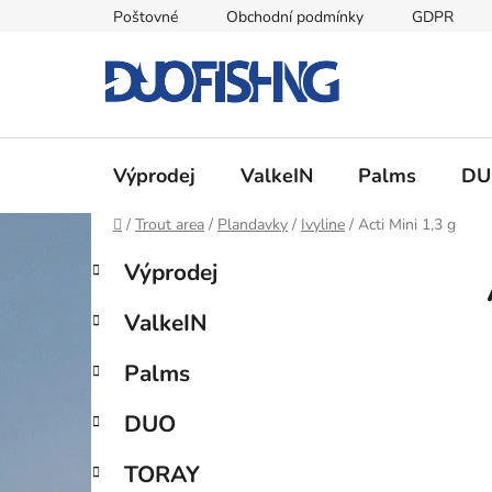
Přejít
Poštovné
Obchodní podmínky
GDPR
na
obsah
Výprodej
ValkeIN
Palms
DU
Domů
/
Trout area
/
Plandavky
/
Ivyline
/
Acti Mini 1,3 g
P
K
Přeskočit
Výprodej
a
kategorie
o
t
s
ValkeIN
e
t
g
r
Palms
o
a
r
DUO
i
n
e
n
TORAY
í