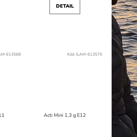
DETAIL
AM-613568
Kód:
ILAM-613575
E11
Acti Mini 1,3 g E12