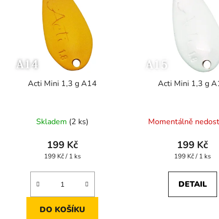
p
s
p
r
o
d
Acti Mini 1,3 g A14
Acti Mini 1,3 g 
u
k
t
Skladem
(2 ks)
Momentálně nedos
ů
199 Kč
199 Kč
Měrná
Měrná
199 Kč / 1 ks
199 Kč / 1 ks
cena:
cena:
DETAIL
DO KOŠÍKU