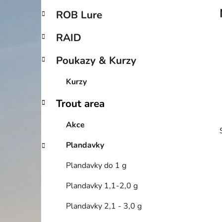
p
ROB Lure
a
n
RAID
e
Poukazy & Kurzy
l
Kurzy
Trout area
Akce
Plandavky
Plandavky do 1 g
Plandavky 1,1-2,0 g
Plandavky 2,1 - 3,0 g