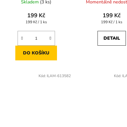
Skladem
(3 ks)
Momentálně nedos
199 Kč
199 Kč
Měrná
Měrná
199 Kč / 1 ks
199 Kč / 1 ks
cena:
cena:
DETAIL
DO KOŠÍKU
Kód:
ILAM-613582
Kód:
IL