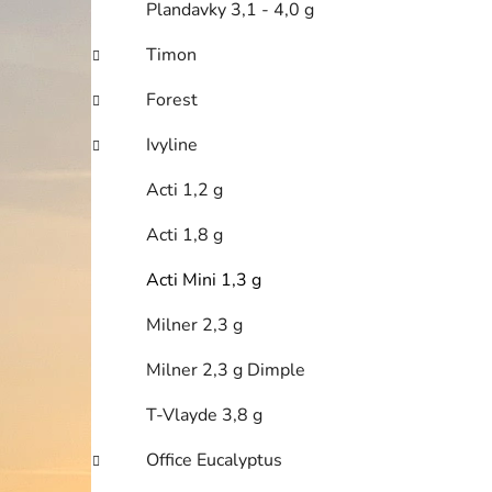
Plandavky 3,1 - 4,0 g
i
Timon
Forest
Ivyline
Acti 1,2 g
Acti 1,8 g
Acti Mini 1,3 g
Milner 2,3 g
Milner 2,3 g Dimple
T-Vlayde 3,8 g
Office Eucalyptus