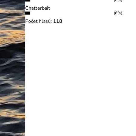
(6%)
Chatterbait
(6%)
Počet hlasů:
118