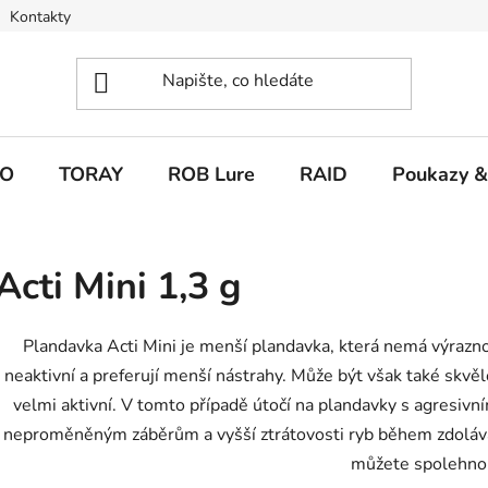
Kontakty
O
TORAY
ROB Lure
RAID
Poukazy &
Acti Mini 1,3 g
Plandavka Acti Mini je menší plandavka, která nemá výraznou 
neaktivní a preferují menší nástrahy. Může být však také skvě
velmi aktivní. V tomto případě útočí na plandavky s agresiv
neproměněným záběrům a vyšší ztrátovosti ryb během zdolávání
můžete spolehno