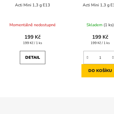
Acti Mini 1,3 g E13
Acti Mini 1,3 g 
Momentálně nedostupné
Skladem
(1 ks)
199 Kč
199 Kč
Měrná
Měrná
199 Kč / 1 ks
199 Kč / 1 ks
cena:
cena:
DETAIL
DO KOŠÍKU
O
v
l
á
d