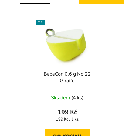
TIP
BabeCon 0,6 g No.22
Giraffe
Skladem
(4 ks)
199 Kč
Měrná
199 Kč / 1 ks
cena: