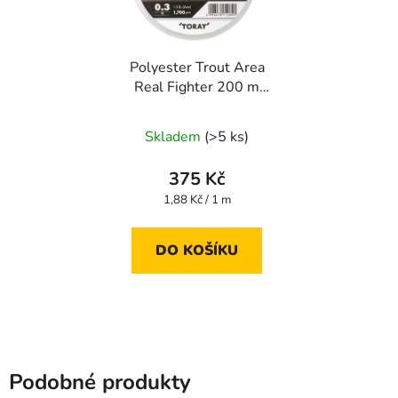
Polyester Trout Area
Real Fighter 200 m
#0.5 0,117 mm
Skladem
(>5 ks)
375 Kč
Měrná
1,88 Kč / 1 m
cena:
DO KOŠÍKU
Podobné produkty