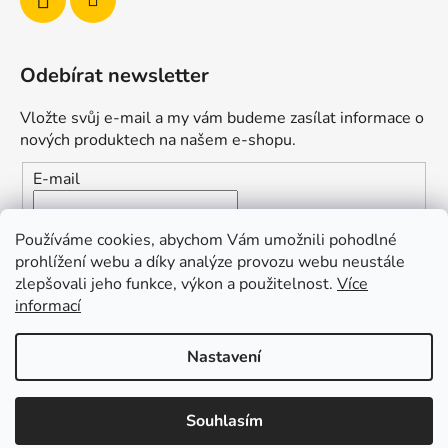
Odebírat newsletter
Vložte svůj e-mail a my vám budeme zasílat informace o
nových produktech na našem e-shopu.
E-mail
Vložením e-mailu souhlasíte s
podmínkami ochrany
Používáme cookies, abychom Vám umožnili pohodlné
osobních údajů
prohlížení webu a díky analýze provozu webu neustále
zlepšovali jeho funkce, výkon a použitelnost.
Více
PŘIHLÁSIT SE
informací
Nastavení
Vytvořil Shoptet
Souhlasím
Copyright 2026
Duofishing
. Všechna práva vyhrazena.