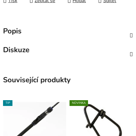
Tisk
Zeptat se
Hlídat
Sdílet
Popis
Diskuze
Související produkty
TIP
NOVINKA