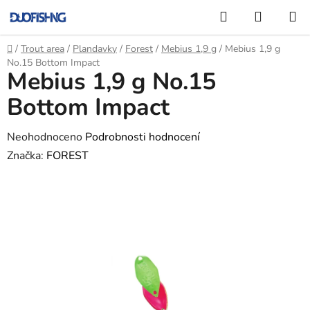
Přejít
Hledat
NÁKUP
na
KOŠÍK
obsah
Domů
/
Trout area
/
Plandavky
/
Forest
/
Mebius 1,9 g
/
Mebius 1,9 g
No.15 Bottom Impact
Mebius 1,9 g No.15
Bottom Impact
Průměrné
Neohodnoceno
Podrobnosti hodnocení
hodnocení
Značka:
FOREST
produktu
je
0,0
z
5
hvězdiček.