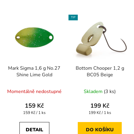
TIP
Mark Sigma 1,6 g No.27
Bottom Chooper 1,2 g
Shine Lime Gold
BC05 Beige
Momentálně nedostupné
Skladem
(3 ks)
159 Kč
199 Kč
Měrná
Měrná
159 Kč / 1 ks
199 Kč / 1 ks
cena:
cena:
DETAIL
DO KOŠÍKU