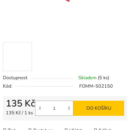
Dostupnost
Skladem
(5 ks)
Kód:
FOMM-502150
135 Kč
DO KOŠÍKU
Měrná cena:
135 Kč / 1 ks