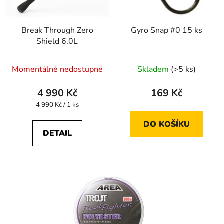
Break Through Zero
Gyro Snap #0 15 ks
Shield 6,0L
Momentálně nedostupné
Skladem
(>5 ks)
4 990 Kč
169 Kč
Měrná
4 990 Kč / 1 ks
cena:
DO KOŠÍKU
DETAIL